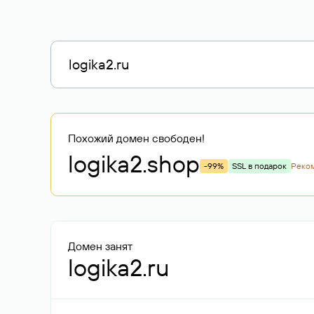
Похожий домен свободен!
logika2
.shop
-99%
SSL в подарок
Реко
Домен занят
logika2.ru