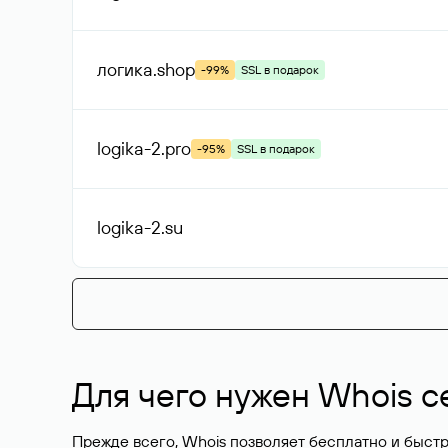
логика
.shop
-99%
SSL в подарок
logika-2
.pro
-95%
SSL в подарок
logika-2
.su
Для чего нужен Whois с
Прежде всего, Whois позволяет бесплатно и быстр