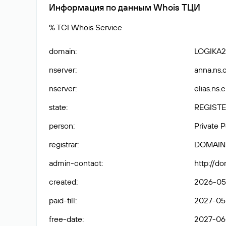
Информация по данным Whois ТЦИ
% TCI Whois Service
domain
:
LOGIKA2
nserver
:
anna.ns.
nserver
:
elias.ns.
state
:
REGISTE
person
:
Private 
registrar
:
DOMAIN
admin-contact
:
http://d
created
:
2026-05
paid-till
:
2027-05
free-date
:
2027-06