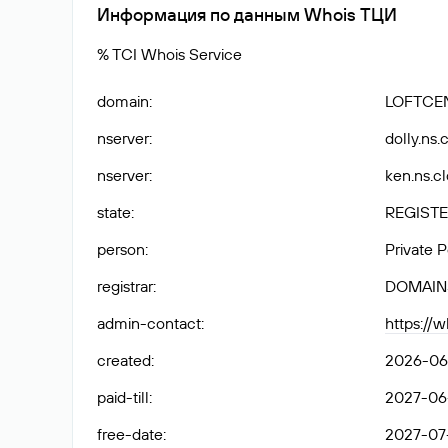
Информация по данным Whois ТЦИ
% TCI Whois Service
domain
:
LOFTCE
nserver
:
dolly.ns.
nserver
:
ken.ns.c
state
:
REGISTE
person
:
Private 
registrar
:
DOMAIN
admin-contact
:
https://
created
:
2026-06
paid-till
:
2027-06-
free-date
:
2027-07