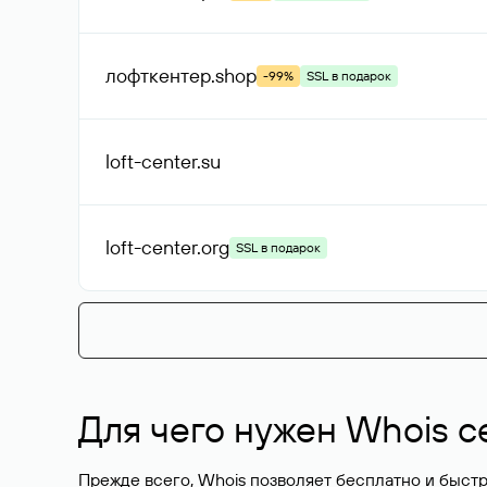
лофткентер
.shop
-99%
SSL в подарок
loft-center
.su
loft-center
.org
SSL в подарок
Для чего нужен Whois с
Прежде всего, Whois позволяет бесплатно и быстр