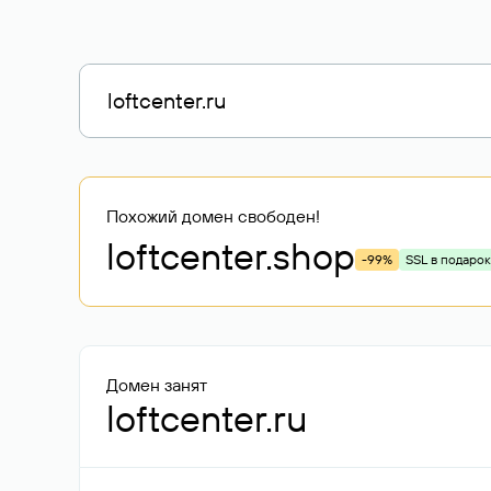
Похожий домен свободен!
loftcenter
.shop
-99%
SSL в подарок
Домен занят
loftcenter.ru