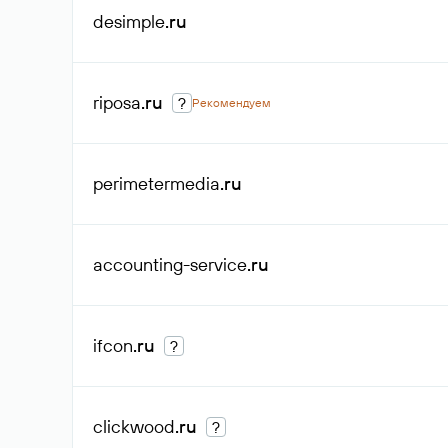
desimple
.ru
riposa
.ru
?
Рекомендуем
perimetermedia
.ru
accounting-service
.ru
ifcon
.ru
?
clickwood
.ru
?