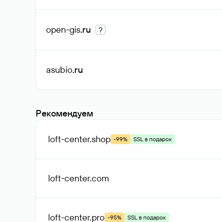
open-gis
.ru
?
asubio
.ru
Рекомендуем
loft-center
.shop
-99%
SSL в подарок
loft-center
.com
loft-center
.pro
-95%
SSL в подарок