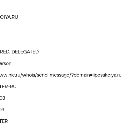
CIYA.RU
RED, DELEGATED
person
www.nic.ru/whois/send-message/?domain=liposakciya.ru
TER-RU
.03
03
TER