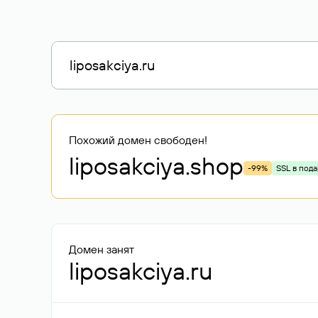
Похожий домен свободен!
liposakciya
.shop
-99%
SSL в под
Домен занят
liposakciya.ru