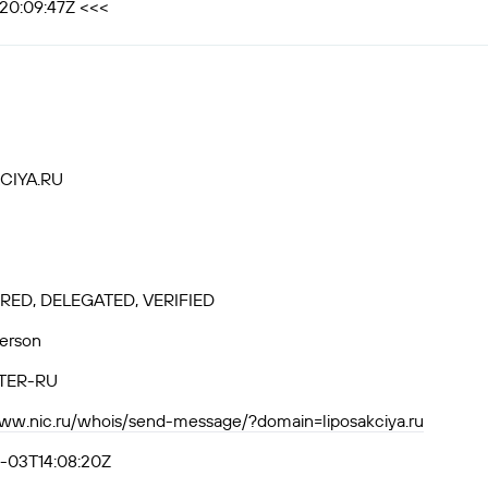
T20:09:47Z <<<
CIYA.RU
RED, DELEGATED, VERIFIED
Person
TER-RU
www.nic.ru/whois/send-message/?domain=liposakciya.ru
-03T14:08:20Z