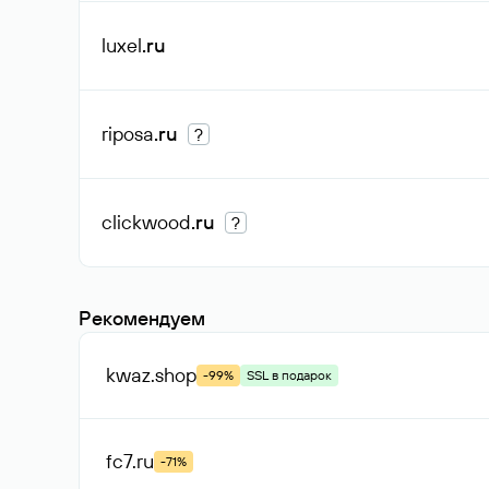
luxel
.ru
riposa
.ru
?
clickwood
.ru
?
Рекомендуем
kwaz
.shop
-99%
SSL в подарок
fc7
.ru
-71%