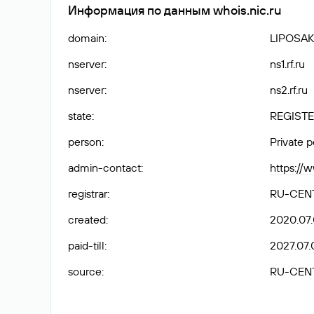
Информация по данным whois.nic.ru
domain
:
LIPOSAK
nserver
:
ns1.rf.ru
nserver
:
ns2.rf.ru
state
:
REGISTE
person
:
Private 
admin-contact
:
https://
registrar
:
RU-CEN
created
:
2020.07
paid-till
:
2027.07.
source
:
RU-CEN