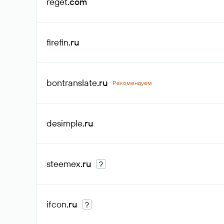
reget
.com
firefin
.ru
bontranslate
.ru
Рекомендуем
desimple
.ru
steemex
.ru
?
ifcon
.ru
?