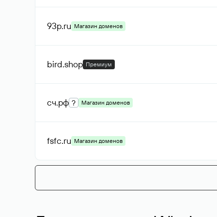
93p
.ru
Магазин доменов
bird
.shop
Премиум
сч
.рф
?
Магазин доменов
fsfc
.ru
Магазин доменов