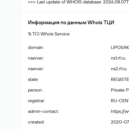
>>> Last update of WHOIS database: 2026.08.07
Информация по данным Whois ТЦИ
% TCI Whois Service
domain
:
LIPOSAK
nserver
:
ns1.rf.ru.
nserver
:
ns2.rf.ru.
state
:
REGISTE
person
:
Private 
registrar
:
RU-CEN
admin-contact
:
https://
created
:
2020-07