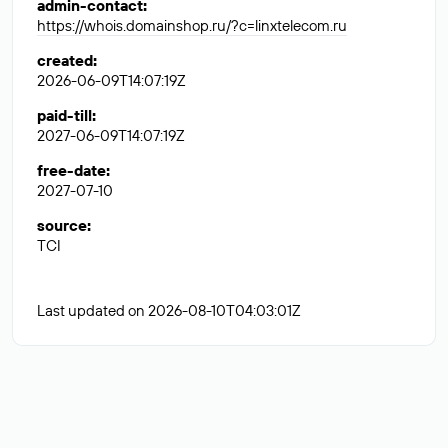
admin-contact
:
https://whois.domainshop.ru/?c=linxtelecom.ru
created
:
2026-06-09T14:07:19Z
paid-till
:
2027-06-09T14:07:19Z
free-date
:
2027-07-10
source
:
TCI
Last updated on 2026-08-10T04:03:01Z