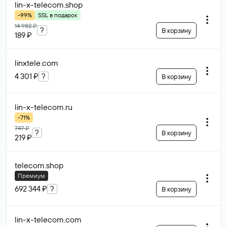
lin-x-telecom
.shop
-99%
SSL в подарок
14 982 ₽
?
В корзину
189 ₽
linxtele
.com
4 301 ₽
?
В корзину
lin-x-telecom
.ru
-71%
747 ₽
?
В корзину
219 ₽
telecom
.shop
Премиум
692 344 ₽
?
В корзину
lin-x-telecom
.com