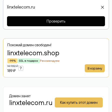
Проверить
Похожий домен свободен!
linxtelecom
.shop
-99%
SSL в подарок
Рекомендуем
14 982 ₽
?
В корзину
189 ₽
Домен занят
linxtelecom.ru
Как купить этот домен