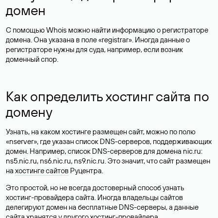
домен
С помощью Whois можно найти информацию о регистраторе
домена. Она указана в поле «registrar». Иногда данные о
регистраторе нужны для суда, например, если возник
доменный спор.
Как определить хостинг сайта по
домену
Узнать, на каком хостинге размещен сайт, можно по полю
«nserver», где указан список DNS-серверов, поддерживающих
домен. Например, список DNS-серверов для домена nic.ru:
ns5.nic.ru, ns6.nic.ru, ns9.nic.ru. Это значит, что сайт размещен
на
хостинге сайтов
Руцентра.
Это простой, но не всегда достоверный способ узнать
хостинг-провайдера сайта. Иногда владельцы сайтов
делегируют домен на бесплатные DNS-серверы, а данные
сайта хранятся у другого хостинг-провайдера.