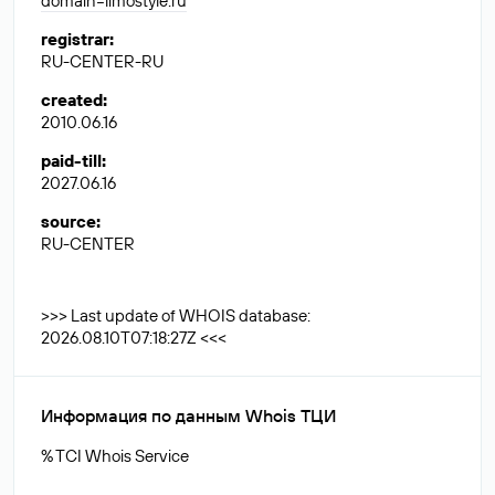
domain=limostyle.ru
registrar
:
RU-CENTER-RU
created
:
2010.06.16
paid-till
:
2027.06.16
source
:
RU-CENTER
>>> Last update of WHOIS database:
2026.08.10T07:18:27Z <<<
Информация по данным Whois ТЦИ
% TCI Whois Service