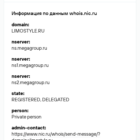
Информация по данным whois.nic.ru
domain
:
LIMOSTYLE.RU
nserver
:
ns.megagroup.ru
nserver
:
ns1.megagroup.ru
nserver
:
ns2.megagroup.ru
state
:
REGISTERED, DELEGATED
person
:
Private person
admin-contact
:
https://www.nic.ru/whois/send-message/?