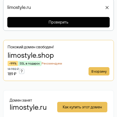
Проверить
Похожий домен свободен!
limostyle
.shop
-99%
SSL в подарок
Рекомендуем
14 982 ₽
?
В корзину
189 ₽
Домен занят
limostyle.ru
Как купить этот домен