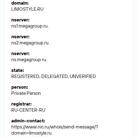
domain
:
LIMOSTYLE.RU
nserver
:
ns1.megagroup.ru.
nserver
:
ns2.megagroup.ru.
nserver
:
ns.megagroup.ru.
state
:
REGISTERED, DELEGATED, UNVERIFIED
person
:
Private Person
registrar
:
RU-CENTER-RU
admin-contact
:
https://www.nic.ru/whois/send-message/?
domain=limostyle.ru