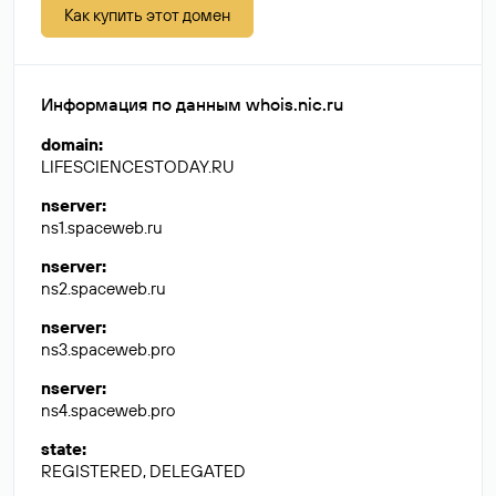
Как купить этот домен
Информация по данным whois.nic.ru
domain
:
LIFESCIENCESTODAY.RU
nserver
:
ns1.spaceweb.ru
nserver
:
ns2.spaceweb.ru
nserver
:
ns3.spaceweb.pro
nserver
:
ns4.spaceweb.pro
state
:
REGISTERED, DELEGATED