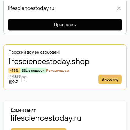
Проверить
Похожий домен свободен!
lifesciencestoday
.shop
-99%
SSL в подарок
Рекомендуем
14 982 ₽
?
В корзину
189 ₽
Домен занят
lifesciencestoday.ru