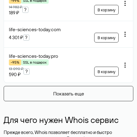
-99%
SSL в подарок
14 982 ₽
?
В корзину
189 ₽
life-sciences-today
.com
4 301 ₽
?
В корзину
life-sciences-today
.pro
-95%
SSL в подарок
13 090 ₽
?
В корзину
590 ₽
Показать еще
Для чего нужен Whois сервис
Прежде всего, Whois позволяет бесплатно и быстро