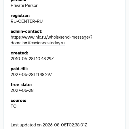
Private Person
registrar
:
RU-CENTER-RU
admin-contact
:
https://www.nic.ru/whois/send-message/?
domain=lifesciencestoday.ru
created
:
2010-05-28T10:48:29Z
paid-till
:
2027-05-28T11:48:29Z
free-date
:
2027-06-28
source
:
TCI
Last updated on 2026-08-08T02:38:01Z