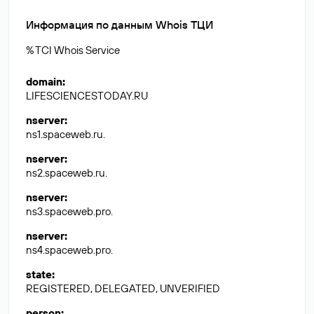
Информация по данным Whois ТЦИ
% TCI Whois Service
domain
:
LIFESCIENCESTODAY.RU
nserver
:
ns1.spaceweb.ru.
nserver
:
ns2.spaceweb.ru.
nserver
:
ns3.spaceweb.pro.
nserver
:
ns4.spaceweb.pro.
state
:
REGISTERED, DELEGATED, UNVERIFIED
person
: