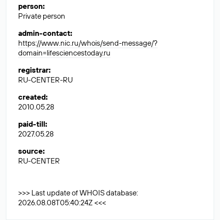
person
:
Private person
admin-contact
:
https://www.nic.ru/whois/send-message/?
domain=lifesciencestoday.ru
registrar
:
RU-CENTER-RU
created
:
2010.05.28
paid-till
:
2027.05.28
source
:
RU-CENTER
>>> Last update of WHOIS database:
2026.08.08T05:40:24Z <<<