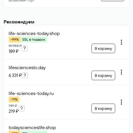
Возможен торг
Рекомендуем
life-sciences-today
.shop
-99%
SSL в подарок
14 982 ₽
?
В корзину
189 ₽
lifesciencesto
.day
6 331 ₽
?
В корзину
life-sciences-today
.ru
-71%
747 ₽
?
В корзину
219 ₽
todayscienceslife
.shop