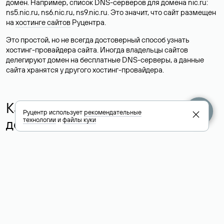
домен. Например, список DNS-серверов для домена nic.ru:
ns5.nic.ru, ns6.nic.ru, ns9.nic.ru. Это значит, что сайт размещен
на
хостинге сайтов
Руцентра.
Это простой, но не всегда достоверный способ узнать
хостинг-провайдера сайта. Иногда владельцы сайтов
делегируют домен на бесплатные DNS-серверы, а данные
сайта хранятся у другого хостинг-провайдера.
Как узнать актуальные DNS
Руцентр использует
рекомендательные
домена
технологии
и
файлы куки
О том, где можно посмотреть список DNS-серверов для
домена в сервисе Whois, мы написали выше. Порядок
действий такой же, как при определении хостинга: необходимо
ввести доменное имя в поисковую строку Whois, после
получения ответа найти поле «nserver». В нем указаны
актуальные DNS домена.