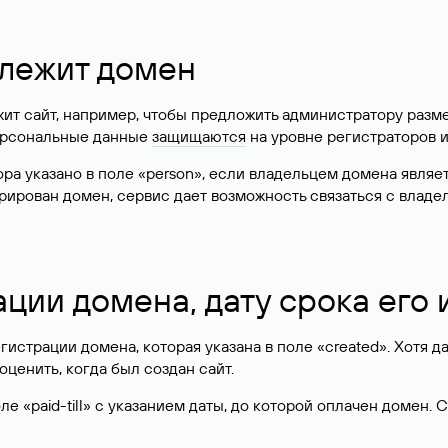
длежит домен
жит сайт, например, чтобы предложить администратору разм
персональные данные
защищаются
на уровне регистраторов 
атора указано в поле «person», если владельцем домена явля
истрирован домен, сервис дает возможность связаться с вла
ации домена, дату срока его
гистрации домена, которая указана в поле «created». Хотя д
оценить, когда был создан сайт.
 «paid-till» с указанием даты, до которой оплачен домен. 