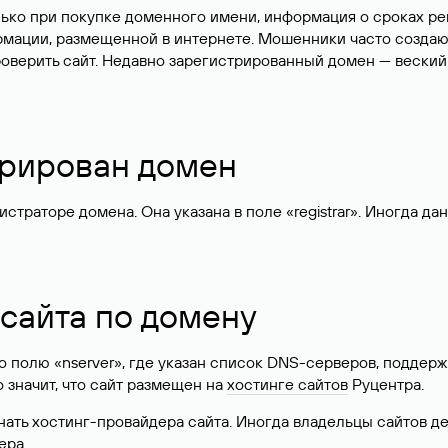
лько при покупке доменного имени, информация о сроках р
ормации, размещенной в интернете. Мошенники часто созда
оверить сайт. Недавно зарегистрированный домен — веский
стрирован домен
раторе домена. Она указана в поле «registrar». Иногда да
 сайта по домену
 по полю «nserver», где указан список DNS-серверов, подд
 Это значит, что сайт размещен на
хостинге сайтов
Руцентра.
знать хостинг-провайдера сайта. Иногда владельцы сайтов 
ера.