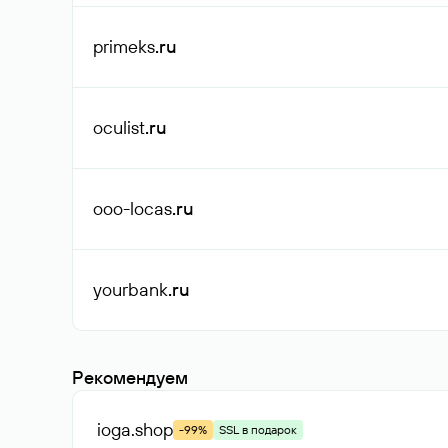
primeks
.ru
oculist
.ru
ooo-locas
.ru
yourbank
.ru
Рекомендуем
ioga
.shop
-99%
SSL в подарок