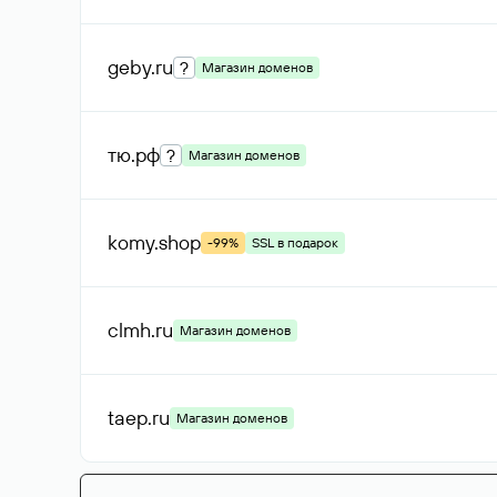
geby
.ru
?
Магазин доменов
тю
.рф
?
Магазин доменов
komy
.shop
-99%
SSL в подарок
clmh
.ru
Магазин доменов
taep
.ru
Магазин доменов