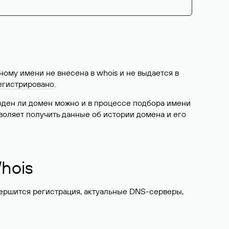
ому имени не внесена в whois и не выдается в
егистрировано
.
боден ли домен можно и в процессе подбора имени
воляет получить данные об истории домена и его
hois
вершится регистрация, актуальные DNS-серверы,