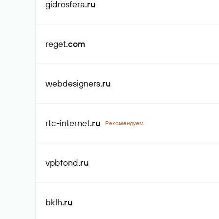
gidrosfera
.ru
reget
.com
webdesigners
.ru
rtc-internet
.ru
Рекомендуем
vpbfond
.ru
bklh
.ru