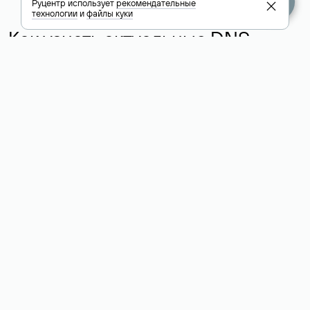
Руцентр использует
рекомендательные
технологии
и
файлы куки
Как узнать актуальные DNS
домена
О том, где можно посмотреть список DNS-серверов для
домена в сервисе Whois, мы написали выше. Порядок
действий такой же, как при определении хостинга: необходимо
ввести доменное имя в поисковую строку Whois, после
получения ответа найти поле «nserver». В нем указаны
актуальные DNS домена.
Расшифровка значения полей
для доменов .ru, .su и .рф:
«nserver»: список DNS-серверов, на которые делегирован
домен
«state»: статус домена (зарегистрирован, делегирован или