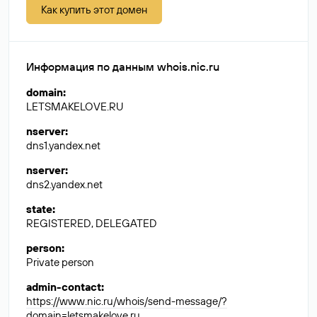
Как купить этот домен
Информация по данным whois.nic.ru
domain
:
LETSMAKELOVE.RU
nserver
:
dns1.yandex.net
nserver
:
dns2.yandex.net
state
:
REGISTERED, DELEGATED
person
:
Private person
admin-contact
:
https://www.nic.ru/whois/send-message/?
domain=letsmakelove.ru