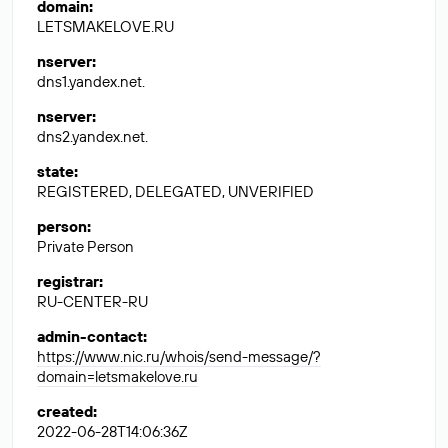
domain
:
LETSMAKELOVE.RU
nserver
:
dns1.yandex.net.
nserver
:
dns2.yandex.net.
state
:
REGISTERED, DELEGATED, UNVERIFIED
person
:
Private Person
registrar
:
RU-CENTER-RU
admin-contact
:
https://www.nic.ru/whois/send-message/?
domain=letsmakelove.ru
created
:
2022-06-28T14:06:36Z