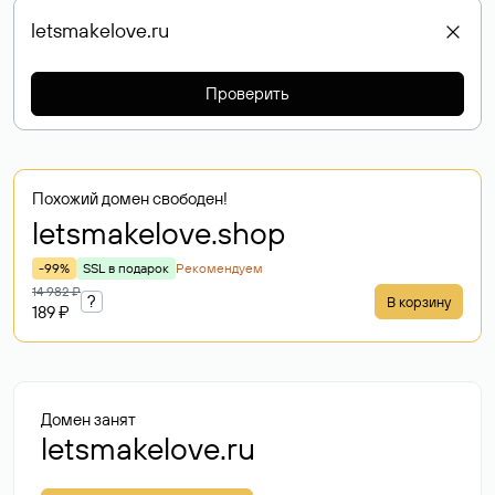
Проверить
Похожий домен свободен!
letsmakelove
.shop
-99%
SSL в подарок
Рекомендуем
14 982 ₽
?
В корзину
189 ₽
Домен занят
letsmakelove.ru