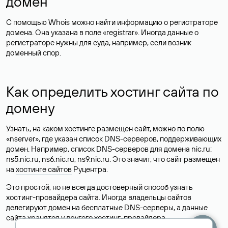
домен
С помощью Whois можно найти информацию о регистраторе
домена. Она указана в поле «registrar». Иногда данные о
регистраторе нужны для суда, например, если возник
доменный спор.
Как определить хостинг сайта по
домену
Узнать, на каком хостинге размещен сайт, можно по полю
«nserver», где указан список DNS-серверов, поддерживающих
домен. Например, список DNS-серверов для домена nic.ru:
ns5.nic.ru, ns6.nic.ru, ns9.nic.ru. Это значит, что сайт размещен
на
хостинге сайтов
Руцентра.
Это простой, но не всегда достоверный способ узнать
хостинг-провайдера сайта. Иногда владельцы сайтов
делегируют домен на бесплатные DNS-серверы, а данные
сайта хранятся у другого хостинг-провайдера.