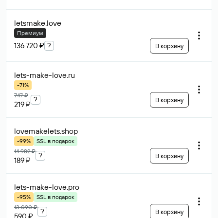
letsmake
.love
Премиум
136 720 ₽
?
В корзину
lets-make-love
.ru
-71%
747 ₽
?
В корзину
219 ₽
lovemakelets
.shop
-99%
SSL в подарок
14 982 ₽
?
В корзину
189 ₽
lets-make-love
.pro
-95%
SSL в подарок
13 090 ₽
?
В корзину
590 ₽