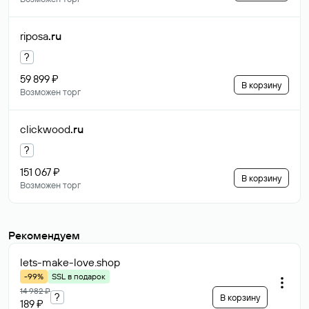
riposa
.ru
?
59 899 ₽
В корзину
Возможен торг
clickwood
.ru
?
151 067 ₽
В корзину
Возможен торг
Рекомендуем
lets-make-love
.shop
-99%
SSL в подарок
14 982 ₽
?
В корзину
189 ₽