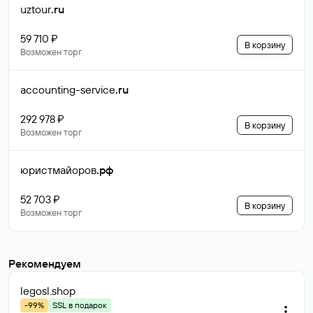
uztour
.ru
59 710 ₽
В корзину
Возможен торг
accounting-service
.ru
292 978 ₽
В корзину
Возможен торг
юристмайоров
.рф
52 703 ₽
В корзину
Возможен торг
Рекомендуем
legosl
.shop
-99%
SSL в подарок