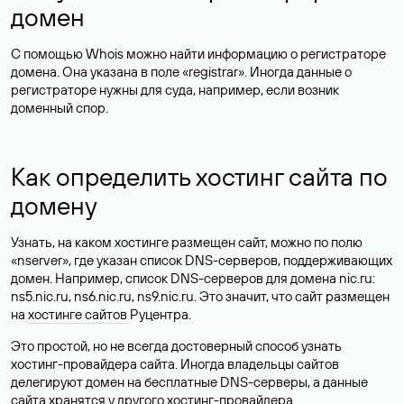
домен
С помощью Whois можно найти информацию о регистраторе
домена. Она указана в поле «registrar». Иногда данные о
регистраторе нужны для суда, например, если возник
доменный спор.
Как определить хостинг сайта по
домену
Узнать, на каком хостинге размещен сайт, можно по полю
«nserver», где указан список DNS-серверов, поддерживающих
домен. Например, список DNS-серверов для домена nic.ru:
ns5.nic.ru, ns6.nic.ru, ns9.nic.ru. Это значит, что сайт размещен
на
хостинге сайтов
Руцентра.
Это простой, но не всегда достоверный способ узнать
хостинг-провайдера сайта. Иногда владельцы сайтов
делегируют домен на бесплатные DNS-серверы, а данные
сайта хранятся у другого хостинг-провайдера.