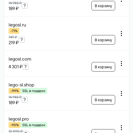
14 982 ₽
?
В корзину
189 ₽
legosl
.ru
-71%
747 ₽
?
В корзину
219 ₽
legosl
.com
4 301 ₽
?
В корзину
lego-sl
.shop
-99%
SSL в подарок
14 982 ₽
?
В корзину
189 ₽
legosl
.pro
-95%
SSL в подарок
13 090 ₽