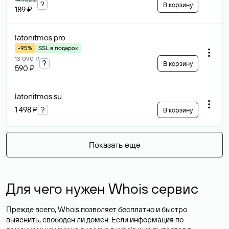
?
В корзину
189 ₽
latonitmos
.pro
-95%
SSL в подарок
13 090 ₽
?
В корзину
590 ₽
latonitmos
.su
1 498 ₽
?
В корзину
Показать еще
Для чего нужен Whois сервис
Прежде всего, Whois позволяет бесплатно и быстро
выяснить, свободен ли домен. Если информация по