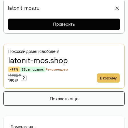
Проверить
Похожий домен свободен!
latonit-mos
.shop
-99%
SSL в подарок
Рекомендуем
14 982 ₽
?
В корзину
189 ₽
Показать еще
Домен занят