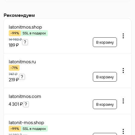
Рекомендуем
latonitmos
.shop
-99%
SSL в подарок
14 982 ₽
?
В корзину
189 ₽
latonitmos
.ru
-71%
747 ₽
?
В корзину
219 ₽
latonitmos
.com
4 301 ₽
?
В корзину
latonit-mos
.shop
-99%
SSL в подарок
14 982 ₽