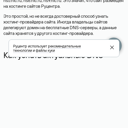
ns5.nic.ru, ns6.nic.ru, ns9.nic.ru. Это значит, что сайт размещен
на
хостинге сайтов
Руцентра.
Это простой, но не всегда достоверный способ узнать
хостинг-провайдера сайта. Иногда владельцы сайтов
делегируют домен на бесплатные DNS-серверы, а данные
сайта хранятся у другого хостинг-провайдера.
Руцентр использует
рекомендательные
технологии
и
файлы куки
Как узнать актуальные DNS
домена
О том, где можно посмотреть список DNS-серверов для
домена в сервисе Whois, мы написали выше. Порядок
действий такой же, как при определении хостинга: необходимо
ввести доменное имя в поисковую строку Whois, после
получения ответа найти поле «nserver». В нем указаны
актуальные DNS домена.
Расшифровка значения полей