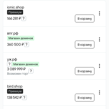
ionic
.shop
Премиум
166 281 ₽
?
В корзину
впг
.рф
Магазин доменов
360 500 ₽
?
В корзину
уж
.рф
?
Магазин доменов
3 089 999 ₽
?
В корзину
Возможен торг
bird
.shop
Премиум
138 542 ₽
?
В корзину