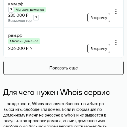
кмм
.рф
?
Магазин доменов
280 000 ₽
?
В корзину
Возможен торг
реи
.рф
Магазин доменов
206 000 ₽
?
В корзину
Показать еще
Для чего нужен Whois сервис
Прежде всего, Whois позволяет бесплатно и быстро
выяснить, свободен ли домен. Если информация по
доменному имени не внесена в whois и не выдается в
результатах проверки домена, значит, доменное имя
свободно и с большой долей вероятности
может быть