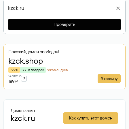
Проверить
Похожий домен свободен!
kzck
.shop
-99%
SSL в подарок
Рекомендуем
14 982 ₽
?
В корзину
189 ₽
Домен занят
kzck.ru
Как купить этот домен