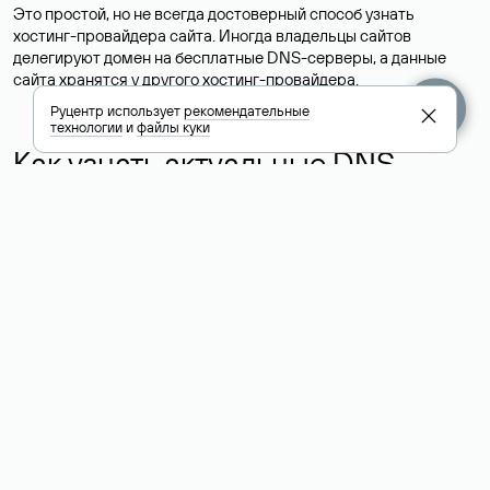
Это простой, но не всегда достоверный способ узнать
хостинг-провайдера сайта. Иногда владельцы сайтов
делегируют домен на бесплатные DNS-серверы, а данные
сайта хранятся у другого хостинг-провайдера.
Руцентр использует
рекомендательные
технологии
и
файлы куки
Как узнать актуальные DNS
домена
О том, где можно посмотреть список DNS-серверов для
домена в сервисе Whois, мы написали выше. Порядок
действий такой же, как при определении хостинга: необходимо
ввести доменное имя в поисковую строку Whois, после
получения ответа найти поле «nserver». В нем указаны
актуальные DNS домена.
Расшифровка значения полей
для доменов .ru, .su и .рф: