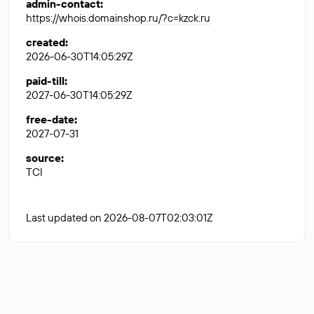
admin-contact
:
https://whois.domainshop.ru/?c=kzck.ru
created
:
2026-06-30T14:05:29Z
paid-till
:
2027-06-30T14:05:29Z
free-date
:
2027-07-31
source
:
TCI
Last updated on 2026-08-07T02:03:01Z