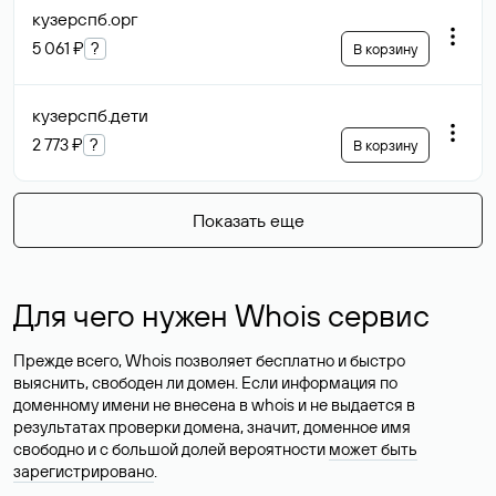
кузерспб
.орг
5 061 ₽
?
В корзину
кузерспб
.дети
2 773 ₽
?
В корзину
Показать еще
Для чего нужен Whois сервис
Прежде всего, Whois позволяет бесплатно и быстро
выяснить, свободен ли домен. Если информация по
доменному имени не внесена в whois и не выдается в
результатах проверки домена, значит, доменное имя
свободно и с большой долей вероятности
может быть
зарегистрировано
.