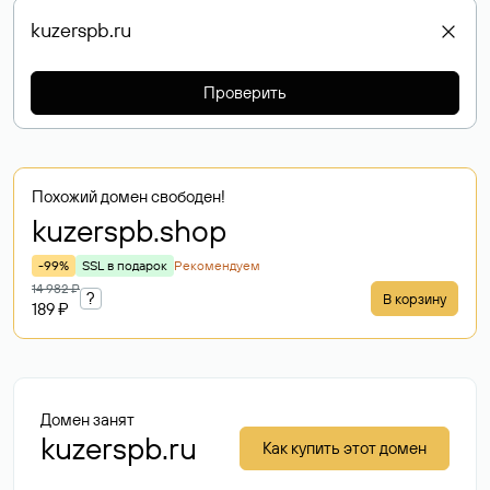
Проверить
Похожий домен свободен!
kuzerspb
.shop
-99%
SSL в подарок
Рекомендуем
14 982 ₽
?
В корзину
189 ₽
Домен занят
kuzerspb.ru
Как купить этот домен