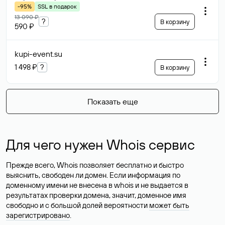
-95%
SSL в подарок
13 090 ₽
?
В корзину
590 ₽
kupi-event
.su
1 498 ₽
?
В корзину
Показать еще
Для чего нужен Whois сервис
Прежде всего, Whois позволяет бесплатно и быстро
выяснить, свободен ли домен. Если информация по
доменному имени не внесена в whois и не выдается в
результатах проверки домена, значит, доменное имя
свободно и с большой долей вероятности
может быть
зарегистрировано
.