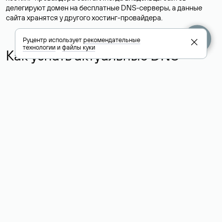
делегируют домен на бесплатные DNS-серверы, а данные
сайта хранятся у другого хостинг-провайдера.
Руцентр использует
рекомендательные
технологии
и
файлы куки
Как узнать актуальные DNS
домена
О том, где можно посмотреть список DNS-серверов для
домена в сервисе Whois, мы написали выше. Порядок
действий такой же, как при определении хостинга: необходимо
ввести доменное имя в поисковую строку Whois, после
получения ответа найти поле «nserver». В нем указаны
актуальные DNS домена.
Расшифровка значения полей
для доменов .ru, .su и .рф:
«nserver»: список DNS-серверов, на которые делегирован