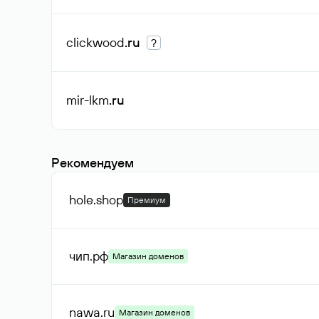
clickwood
.ru
?
mir-lkm
.ru
Рекомендуем
hole
.shop
Премиум
чип
.рф
Магазин доменов
nawa
.ru
Магазин доменов