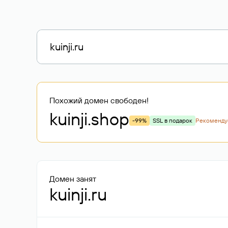
Похожий домен свободен!
kuinji
.shop
-99%
SSL в подарок
Рекоменд
Домен занят
kuinji.ru