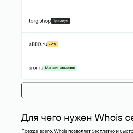
torg
.shop
Премиум
a880
.ru
-71%
sror
.ru
Магазин доменов
Для чего нужен Whois с
Прежде всего, Whois позволяет бесплатно и быстр