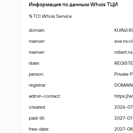
Информация по данным Whois ТЦИ
% TCI Whois Service
domain
:
KUINJI.R
nserver
:
eve.ns.c
nserver
:
robert.ns
state
:
REGISTE
person
:
Private 
registrar
:
DOMAIN
admin-contact
:
https://w
created
:
2026-07-
paid-till
:
2027-07-
free-date
:
2027-08