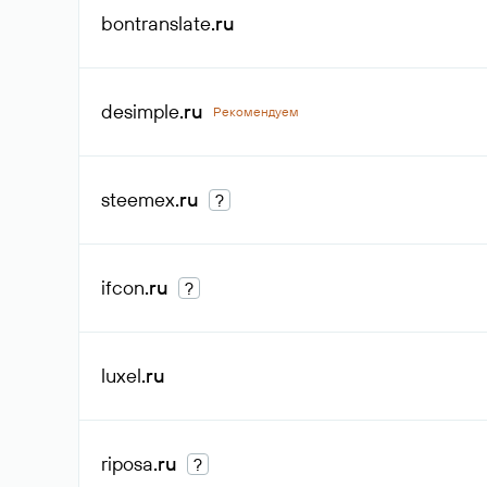
bontranslate
.ru
desimple
.ru
Рекомендуем
steemex
.ru
?
ifcon
.ru
?
luxel
.ru
riposa
.ru
?