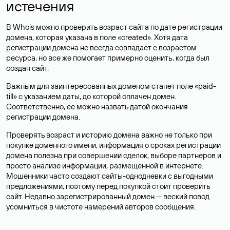
результатах проверки домена, значит, доменное имя
свободно и с большой долей вероятности
может быть
зарегистрировано
.
Однако Whois пользуется популярностью не только для
проверки домена на занятость, ведь определить, свободен ли
домен можно и в процессе подбора имени в доменной зоне.
Основная ценность сервиса в том, что он содержит всю
информацию о домене, и обычно позволяет получить данные
об истории домена и его владельце.
Что можно проверить в сервисе
проверки домена Whois
Сервис Whois позволяет собрать информацию о сайте по
домену: посмотреть возраст домена и дату, когда завершится
регистрация, актуальные DNS-серверы, кто является
регистратором, а также узнать, чей сайт.
Ниже разбираем, какие данные можно получить после
проверки домена в сервисе Whois.