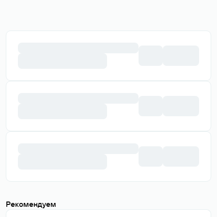
Домены с историей
webdesigners
.ru
258 700 ₽
В корзину
Возможен торг
reget
.com
499 000 ₽
В корзину
Возможен торг
desimple
.ru
26 069 ₽
В корзину
Возможен торг