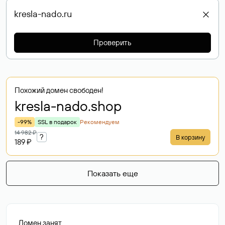
Проверить
Похожий домен свободен!
kresla-nado
.shop
-99%
SSL в подарок
Рекомендуем
14 982 ₽
?
В корзину
189 ₽
Показать еще
Домен занят