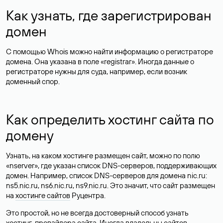
Как узнать, кому принадлежит
домен
Иногда пользователи хотят узнать, кому принадлежит сайт,
например, чтобы предложить администратору размещение
рекламы. Узнать владельца домена в сервисе Whois можно не
во всех случаях: часто персональные данные
защищаются
на
уровне регистраторов или скрываются по правилам
реестров.
Для доменов в зонах .ru, .su и .рф имя администратора
указано в поле «person», если владельцем домена является
организация, то посмотреть название можно в поле «org».
Если вы не знаете, на чье имя зарегистрирован домен, сервис
дает возможность связаться с владельцем доменного имени
через форму обратной связи.