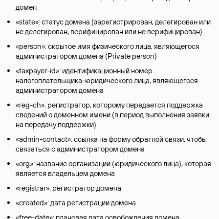
усомниться в чистоте намерений авторов сообщения.
Как узнать, где зарегистрирован
домен
С помощью Whois можно найти информацию о регистраторе
домена. Она указана в поле «registrar». Иногда данные о
регистраторе нужны для суда, например, если возник
доменный спор.
Как определить хостинг сайта по
домену
Узнать, на каком хостинге размещен сайт, можно по полю
«nserver», где указан список DNS-серверов, поддерживающих
домен. Например, список DNS-серверов для домена nic.ru:
ns5.nic.ru, ns6.nic.ru, ns9.nic.ru. Это значит, что сайт размещен