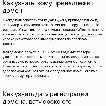
kreslanado
.pro
-95%
SSL в подарок
13 090 ₽
?
В корзину
590 ₽
kreslanado
.su
1 498 ₽
?
В корзину
Показать еще
Для чего нужен Whois сервис
Прежде всего, Whois позволяет бесплатно и быстро
выяснить, свободен ли домен. Если информация по
доменному имени не внесена в whois и не выдается в