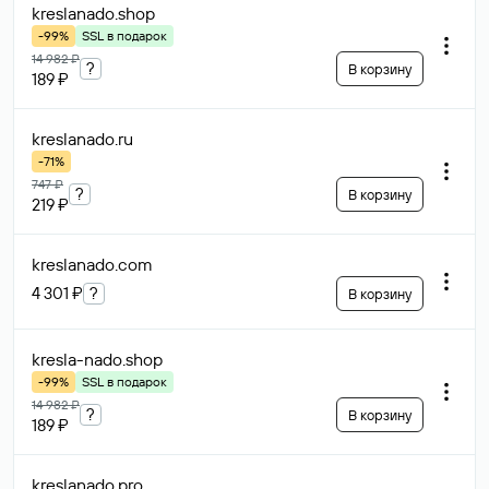
riposa
.ru
?
Рекомендуем
59 899 ₽
В корзину
Возможен торг
perimetermedia
.ru
58 814 ₽
В корзину
Возможен торг
accounting-service
.ru
292 978 ₽
В корзину
Возможен торг
ifcon
.ru
?