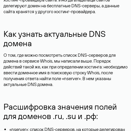
Как узнать дату регистрации
домена, дату срока его
истечения
В Whois можно проверить возраст сайта по дате регистрации
домена, которая указана в поле «created». Хотя дата
регистрации домена не всегда совпадает с возрастом
ресурса, но все же помогает примерно оценить, когда был
создан сайт.
Важным для заинтересованных доменом станет поле «paid-
till» с указанием даты, до которой оплачен домен.
Соответственно, ее можно назвать датой окончания
регистрации домена.
Проверять возраст и историю домена важно не только при
покупке доменного имени, информация о сроках регистрации
домена полезна при совершении сделок, выборе партнеров и
просто анализе информации, размещенной в интернете.
Мошенники часто создают сайты-однодневки с выгодными
предложениями, поэтому перед покупкой стоит проверить
сайт. Недавно зарегистрированный домен — веский повод