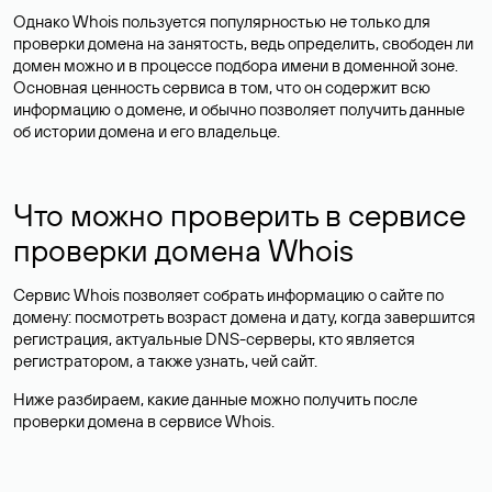
Рекомендуем
kreslanado
.shop
-99%
SSL в подарок
14 982 ₽
?
В корзину
189 ₽
kreslanado
.ru
-71%
747 ₽
?
В корзину
219 ₽
kreslanado
.com
4 301 ₽
?
В корзину
kresla-nado
.shop
-99%
SSL в подарок
14 982 ₽
?
В корзину
189 ₽