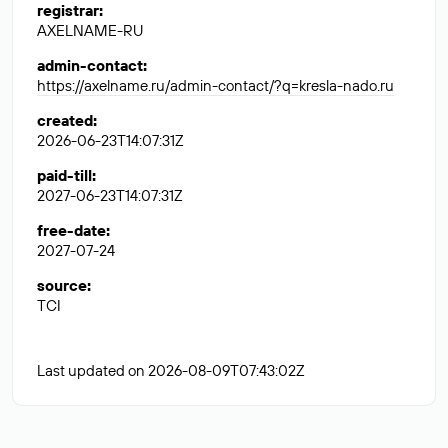
registrar
:
AXELNAME-RU
admin-contact
:
https://axelname.ru/admin-contact/?q=kresla-nado.ru
created
:
2026-06-23T14:07:31Z
paid-till
:
2027-06-23T14:07:31Z
free-date
:
2027-07-24
source
:
TCI
Last updated on 2026-08-09T07:43:02Z