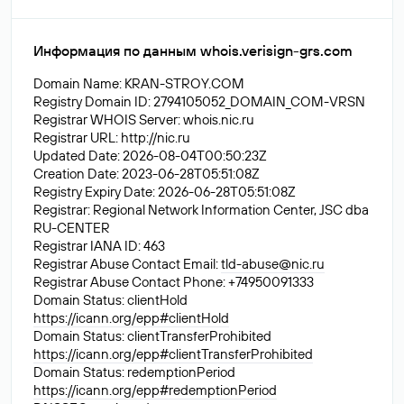
Информация по данным whois.verisign-grs.com
Domain Name: KRAN-STROY.COM
Registry Domain ID: 2794105052_DOMAIN_COM-VRSN
Registrar WHOIS Server: whois.nic.ru
Registrar URL: http://nic.ru
Updated Date: 2026-08-04T00:50:23Z
Creation Date: 2023-06-28T05:51:08Z
Registry Expiry Date: 2026-06-28T05:51:08Z
Registrar: Regional Network Information Center, JSC dba
RU-CENTER
Registrar IANA ID: 463
Registrar Abuse Contact Email:
tld-abuse@nic.ru
Registrar Abuse Contact Phone: +74950091333
Domain Status: clientHold
https://icann.org/epp#clientHold
Domain Status: clientTransferProhibited
https://icann.org/epp#clientTransferProhibited
Domain Status: redemptionPeriod
https://icann.org/epp#redemptionPeriod