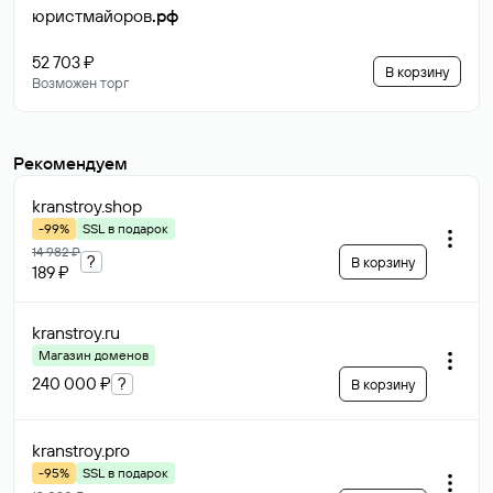
юристмайоров
.рф
52 703 ₽
В корзину
Возможен торг
Рекомендуем
kranstroy
.shop
-99%
SSL в подарок
14 982 ₽
?
В корзину
189 ₽
kranstroy
.ru
Магазин доменов
240 000 ₽
?
В корзину
kranstroy
.pro
-95%
SSL в подарок