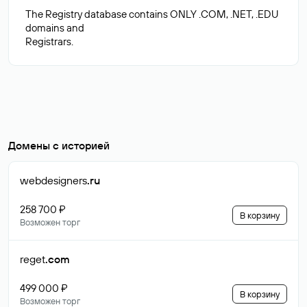
The Registry database contains ONLY .COM, .NET, .EDU
domains and
Домены с историей
webdesigners
.ru
258 700 ₽
В корзину
Возможен торг
reget
.com
499 000 ₽
В корзину
Возможен торг