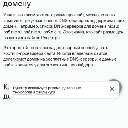
домену
Узнать, на каком хостинге размещен сайт, можно по полю
«nserver», где указан список DNS-серверов, поддерживающих
домен. Например, список DNS-серверов для домена nic.ru:
ns5.nic.ru, ns6.nic.ru, ns9.nic.ru. Это значит, что сайт размещен
на
хостинге сайтов
Руцентра.
Это простой, но не всегда достоверный способ узнать
хостинг-провайдера сайта. Иногда владельцы сайтов
делегируют домен на бесплатные DNS-серверы, а данные
сайта хранятся у другого хостинг-провайдера.
Как узнать актуальные DNS
Руцентр использует
рекомендательные
технологии
и
файлы куки
домена
О том, где можно посмотреть список DNS-серверов для
домена в сервисе Whois, мы написали выше. Порядок
действий такой же, как при определении хостинга: необходимо
ввести доменное имя в поисковую строку Whois, после