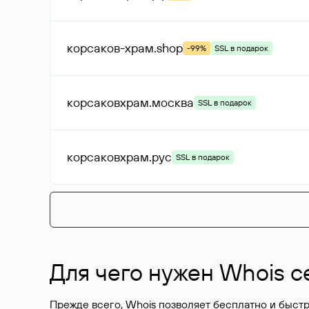
корсаков-храм
.shop
-99%
SSL в подарок
корсаковхрам
.москва
SSL в подарок
корсаковхрам
.рус
SSL в подарок
Для чего нужен Whois с
Прежде всего, Whois позволяет бесплатно и быстр