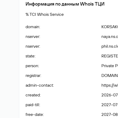
Информация по данным Whois ТЦИ
% TCI Whois Service
domain
:
KORSAK
nserver
:
naya.ns.
nserver
:
phil.ns.c
state
:
REGISTE
person
:
Private 
registrar
:
DOMAIN
admin-contact
:
https://
created
:
2026-07-
paid-till
:
2027-07-
free-date
:
2027-08