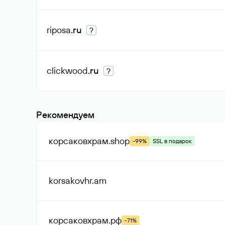
riposa
.ru
?
clickwood
.ru
?
Рекомендуем
корсаковхрам
.shop
-99%
SSL в подарок
korsakovhr
.am
корсаковхрам
.рф
-71%