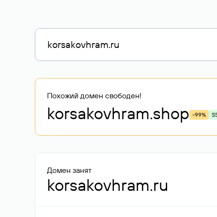
Похожий домен свободен!
korsakovhram
.shop
-99%
S
Домен занят
korsakovhram.ru