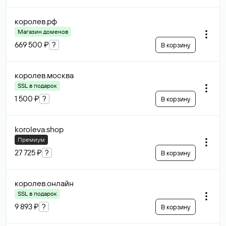
королев
.рф
Магазин доменов
669 500 ₽
?
В корзину
королев
.москва
SSL в подарок
1 500 ₽
?
В корзину
koroleva
.shop
Премиум
27 725 ₽
?
В корзину
королев
.онлайн
SSL в подарок
9 893 ₽
?
В корзину