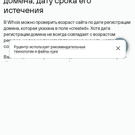
домена, дату срока его
истечения
В Whois можно проверить возраст сайта по дате регистрации
домена, которая указана в поле «created». Хотя дата
регистрации домена не всегда совпадает с возрастом
ресурса, но все же помогает примерно оценить, когда был
создан сайт.
Руцентр использует
рекомендательные
технологии
и
файлы куки
Важным для заинтересованных доменом станет поле «paid-
till» с указанием даты, до которой оплачен домен.
Соответственно, ее можно назвать датой окончания
регистрации домена.
Проверять возраст и историю домена важно не только при
покупке доменного имени, информация о сроках регистрации
домена полезна при совершении сделок, выборе партнеров и
просто анализе информации, размещенной в интернете.
Мошенники часто создают сайты-однодневки с выгодными
предложениями, поэтому перед покупкой стоит проверить
сайт. Недавно зарегистрированный домен — веский повод
усомниться в чистоте намерений авторов сообщения.