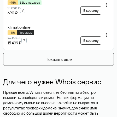
-95%
SSL в подарок
13 090 ₽
?
В корзину
690 ₽
klimat
.online
-41%
Премиум
26 160 ₽
?
В корзину
15 499 ₽
Показать еще
Для чего нужен Whois сервис
Прежде всего, Whois позволяет бесплатно и быстро
выяснить, свободен ли домен. Если информация по
доменному имени не внесена в whois и не выдается в
результатах проверки домена, значит, доменное имя
свободно и с большой долей вероятности
может быть