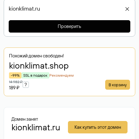
Проверить
Похожий домен свободен!
kionklimat
.shop
-99%
SSL в подарок
Рекомендуем
14 982 ₽
?
В корзину
189 ₽
Домен занят
kionklimat.ru
Как купить этот домен