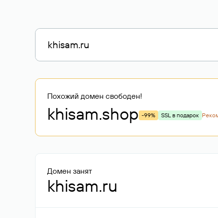
Похожий домен свободен!
khisam
.shop
-99%
SSL в подарок
Реко
Домен занят
khisam.ru