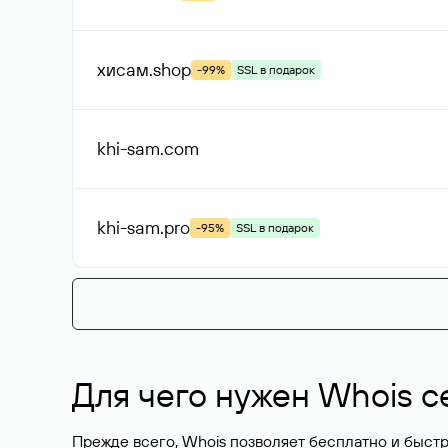
хисам
.shop
-99%
SSL в подарок
khi-sam
.com
khi-sam
.pro
-95%
SSL в подарок
Для чего нужен Whois с
Прежде всего, Whois позволяет бесплатно и быстр