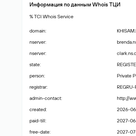
Информация по данным Whois ТЦИ
% TCI Whois Service
domain
:
KHISAM
nserver
:
brenda.n
nserver
:
clark.ns.
state
:
REGISTE
person
:
Private 
registrar
:
REGRU-
admin-contact
:
http://w
created
:
2026-06
paid-till
:
2027-06-
free-date
:
2027-07