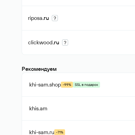
riposa
.ru
?
clickwood
.ru
?
Рекомендуем
khi-sam
.shop
-99%
SSL в подарок
khis
.am
khi-sam
.ru
-71%