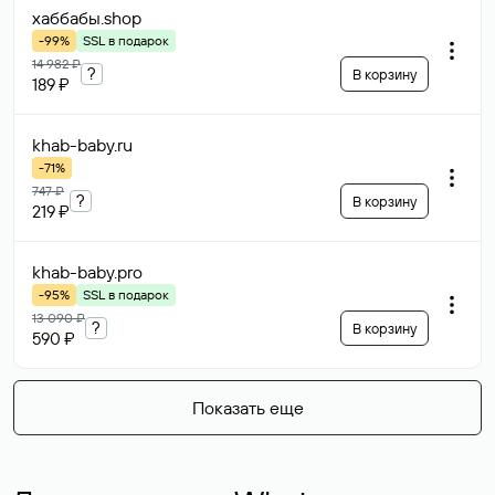
хаббабы
.shop
-99%
SSL в подарок
14 982 ₽
?
В корзину
189 ₽
khab-baby
.ru
-71%
747 ₽
?
В корзину
219 ₽
khab-baby
.pro
-95%
SSL в подарок
13 090 ₽
?
В корзину
590 ₽
Показать еще