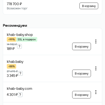
778 700 ₽
В корзину
Возможен торг
Рекомендуем
khab-baby
.shop
-99%
SSL в подарок
14 982 ₽
?
В корзину
189 ₽
khab
.baby
-88%
27 695 ₽
?
В корзину
3 345 ₽
khab-baby
.com
4 301 ₽
?
В корзину