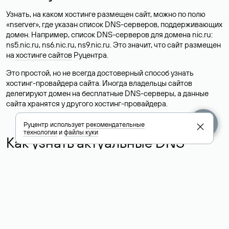
Узнать, на каком хостинге размещен сайт, можно по полю
«nserver», где указан список DNS-серверов, поддерживающих
домен. Например, список DNS-серверов для домена nic.ru:
ns5.nic.ru, ns6.nic.ru, ns9.nic.ru. Это значит, что сайт размещен
на
хостинге сайтов
Руцентра.
Это простой, но не всегда достоверный способ узнать
хостинг-провайдера сайта. Иногда владельцы сайтов
делегируют домен на бесплатные DNS-серверы, а данные
сайта хранятся у другого хостинг-провайдера.
Руцентр использует
рекомендательные
технологии
и
файлы куки
Как узнать актуальные DNS
домена
О том, где можно посмотреть список DNS-серверов для
домена в сервисе Whois, мы написали выше. Порядок
действий такой же, как при определении хостинга: необходимо
ввести доменное имя в поисковую строку Whois, после
получения ответа найти поле «nserver». В нем указаны