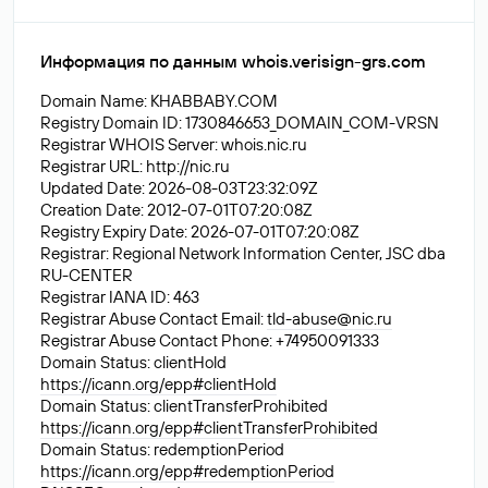
Информация по данным whois.verisign-grs.com
Domain Name: KHABBABY.COM
Registry Domain ID: 1730846653_DOMAIN_COM-VRSN
Registrar WHOIS Server: whois.nic.ru
Registrar URL: http://nic.ru
Updated Date: 2026-08-03T23:32:09Z
Creation Date: 2012-07-01T07:20:08Z
Registry Expiry Date: 2026-07-01T07:20:08Z
Registrar: Regional Network Information Center, JSC dba
RU-CENTER
Registrar IANA ID: 463
Registrar Abuse Contact Email:
tld-abuse@nic.ru
Registrar Abuse Contact Phone: +74950091333
Domain Status: clientHold
https://icann.org/epp#clientHold
Domain Status: clientTransferProhibited
https://icann.org/epp#clientTransferProhibited
Domain Status: redemptionPeriod
https://icann.org/epp#redemptionPeriod