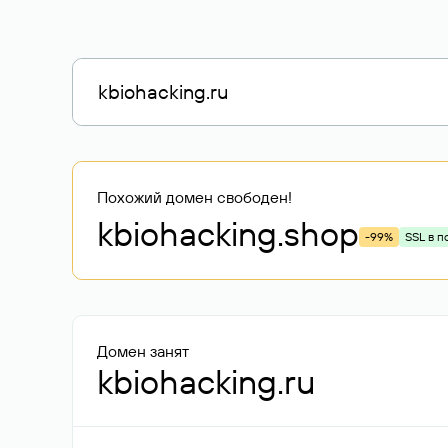
Похожий домен свободен!
kbiohacking
.shop
-99%
SSL в п
Домен занят
kbiohacking.ru