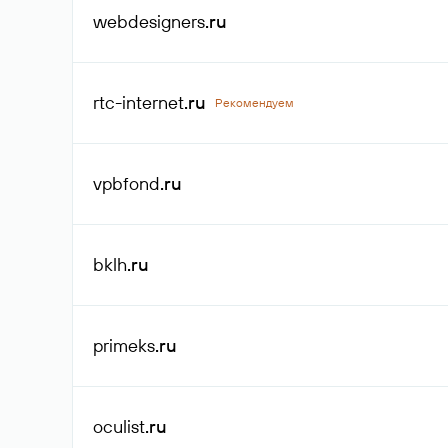
webdesigners
.ru
rtc-internet
.ru
Рекомендуем
vpbfond
.ru
bklh
.ru
primeks
.ru
oculist
.ru