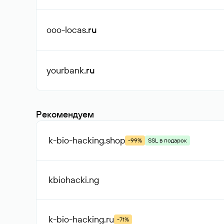
ooo-locas
.ru
yourbank
.ru
Рекомендуем
k-bio-hacking
.shop
-99%
SSL в подарок
kbiohacki
.ng
k-bio-hacking
.ru
-71%