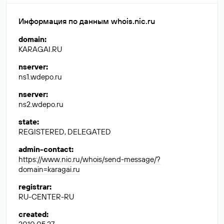
Информация по данным whois.nic.ru
domain
:
KARAGAI.RU
nserver
:
ns1.wdepo.ru
nserver
:
ns2.wdepo.ru
state
:
REGISTERED, DELEGATED
admin-contact
:
https://www.nic.ru/whois/send-message/?
domain=karagai.ru
registrar
:
RU-CENTER-RU
created
: