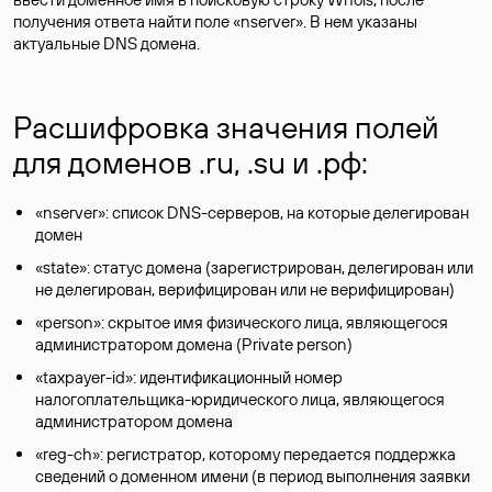
Проверять возраст и историю домена важно не только при
покупке доменного имени, информация о сроках регистрации
домена полезна при совершении сделок, выборе партнеров и
просто анализе информации, размещенной в интернете.
Мошенники часто создают сайты-однодневки с выгодными
предложениями, поэтому перед покупкой стоит проверить
сайт. Недавно зарегистрированный домен — веский повод
усомниться в чистоте намерений авторов сообщения.
Как узнать, где зарегистрирован
домен
С помощью Whois можно найти информацию о регистраторе
домена. Она указана в поле «registrar». Иногда данные о
регистраторе нужны для суда, например, если возник
доменный спор.
Как определить хостинг сайта по