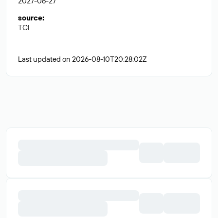
2027-06-27
source
:
TCI
Last updated on 2026-08-10T20:28:02Z
Домены с историей
webdesigners
.ru
258 700 ₽
В корзину
Возможен торг
reget
.com