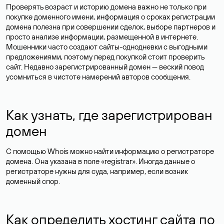
Сервис Whois позволяет собрать информацию о сайте по
домену: посмотреть возраст домена и дату, когда завершится
регистрация, актуальные DNS-серверы, кто является
регистратором, а также узнать, чей сайт.
Ниже разбираем, какие данные можно получить после
проверки домена в сервисе Whois.
Как узнать, кому принадлежит
домен
Иногда пользователи хотят узнать, кому принадлежит сайт,
например, чтобы предложить администратору размещение
рекламы. Узнать владельца домена в сервисе Whois можно не
во всех случаях: часто персональные данные
защищаются
на
уровне регистраторов или скрываются по правилам
реестров.
Для доменов в зонах .ru, .su и .рф имя администратора
указано в поле «person», если владельцем домена является