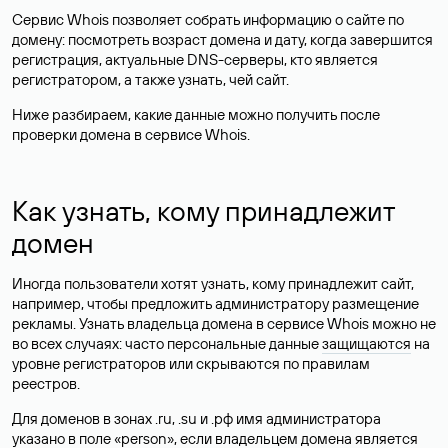
4 301 ₽
?
В корзину
карагаи
.shop
-99%
SSL в подарок
14 982 ₽
?
В корзину
189 ₽
kara-gai
.pro
-95%
SSL в подарок
13 090 ₽
?
В корзину
590 ₽
kara-gai
.su
1 498 ₽
?
В корзину
Показать еще