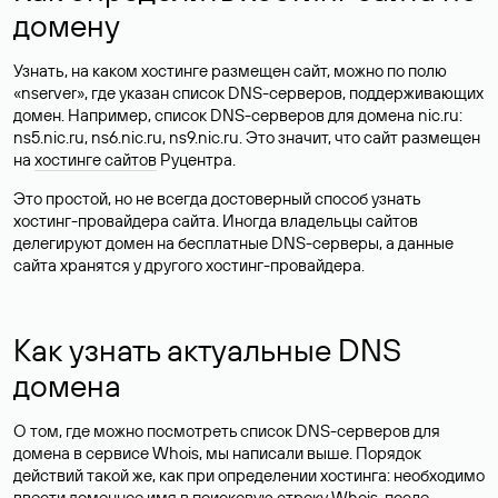
организация, то посмотреть название можно в поле «org».
Если вы не знаете, на чье имя зарегистрирован домен, сервис
дает возможность связаться с владельцем доменного имени
через форму обратной связи.
Как узнать дату регистрации
домена, дату срока его
истечения
В Whois можно проверить возраст сайта по дате регистрации
домена, которая указана в поле «created». Хотя дата
регистрации домена не всегда совпадает с возрастом
ресурса, но все же помогает примерно оценить, когда был
создан сайт.
Важным для заинтересованных доменом станет поле «paid-
till» с указанием даты, до которой оплачен домен.
Соответственно, ее можно назвать датой окончания
регистрации домена.