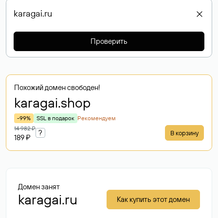
Проверить
Похожий домен свободен!
karagai
.shop
-99%
SSL в подарок
Рекомендуем
14 982 ₽
?
В корзину
189 ₽
Домен занят
karagai.ru
Как купить этот домен