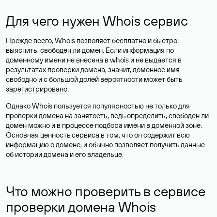
yourbank
.ru
778 700 ₽
В корзину
Возможен торг
Рекомендуем
kara-gai
.shop
-99%
SSL в подарок
14 982 ₽
?
В корзину
189 ₽
kara-gai
.ru
-71%
747 ₽
?
В корзину
219 ₽
kara-gai
.com