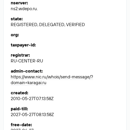
nserver
:
ns2.wdepo.ru.
state
:
REGISTERED, DELEGATED, VERIFIED
org
:
taxpayer-id
:
registrar
:
RU-CENTER-RU
admin-contact
:
https://www.nic.ru/whois/send-message/?
domain=karagai.ru
created
:
2010-05-27T07:13:58Z
paid-till
:
2027-05-27T08:13:58Z
free-date
: