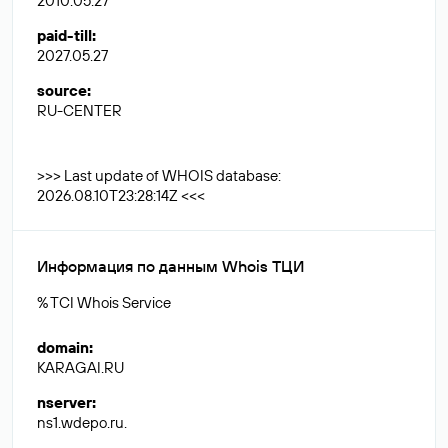
2010.05.27
paid-till
:
2027.05.27
source
:
RU-CENTER
>>> Last update of WHOIS database:
2026.08.10T23:28:14Z <<<
Информация по данным Whois ТЦИ
% TCI Whois Service
domain
:
KARAGAI.RU
nserver
:
ns1.wdepo.ru.