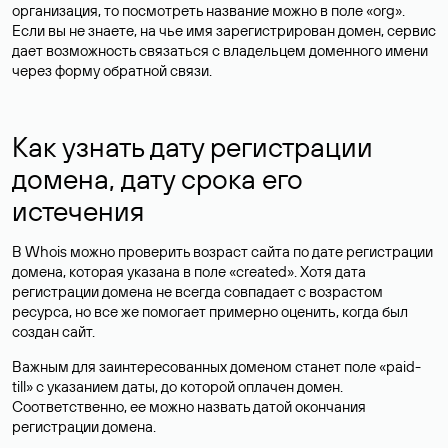
Для чего нужен Whois сервис
Прежде всего, Whois позволяет бесплатно и быстро
выяснить, свободен ли домен. Если информация по
доменному имени не внесена в whois и не выдается в
результатах проверки домена, значит, доменное имя
свободно и с большой долей вероятности
может быть
зарегистрировано
.
Однако Whois пользуется популярностью не только для
проверки домена на занятость, ведь определить, свободен ли
домен можно и в процессе подбора имени в доменной зоне.
Основная ценность сервиса в том, что он содержит всю
информацию о домене, и обычно позволяет получить данные
об истории домена и его владельце.
Что можно проверить в сервисе
проверки домена Whois