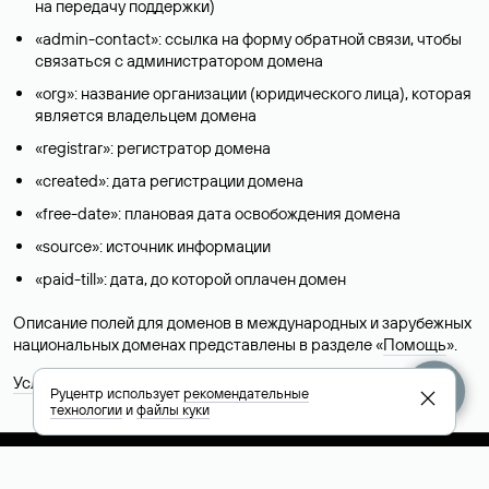
домену
Узнать, на каком хостинге размещен сайт, можно по полю
«nserver», где указан список DNS-серверов, поддерживающих
домен. Например, список DNS-серверов для домена nic.ru:
ns5.nic.ru, ns6.nic.ru, ns9.nic.ru. Это значит, что сайт размещен
на
хостинге сайтов
Руцентра.
Это простой, но не всегда достоверный способ узнать
хостинг-провайдера сайта. Иногда владельцы сайтов
делегируют домен на бесплатные DNS-серверы, а данные
сайта хранятся у другого хостинг-провайдера.
Как узнать актуальные DNS
домена
Руцентр использует
рекомендательные
технологии
и
файлы куки
О том, где можно посмотреть список DNS-серверов для
домена в сервисе Whois, мы написали выше. Порядок
действий такой же, как при определении хостинга: необходимо
ввести доменное имя в поисковую строку Whois, после