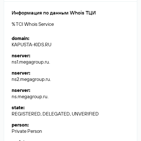
Информация по данным Whois ТЦИ
% TCI Whois Service
domain
:
KAPUSTA-KIDS.RU
nserver
:
ns1.megagroup.ru.
nserver
:
ns2.megagroup.ru.
nserver
:
ns.megagroup.ru.
state
:
REGISTERED, DELEGATED, UNVERIFIED
person
:
Private Person