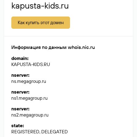
kapusta-kids.ru
Как купить этот домен
Информация по данным whois.nic.ru
domain
:
KAPUSTA-KIDS.RU
nserver
:
ns.megagroup.ru
nserver
:
ns1.megagroup.ru
nserver
:
ns2.megagroup.ru
state
:
REGISTERED, DELEGATED