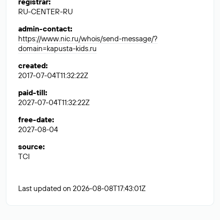
registrar
:
RU-CENTER-RU
admin-contact
:
https://www.nic.ru/whois/send-message/?
domain=kapusta-kids.ru
created
:
2017-07-04T11:32:22Z
paid-till
:
2027-07-04T11:32:22Z
free-date
:
2027-08-04
source
:
TCI
Last updated on 2026-08-08T17:43:01Z