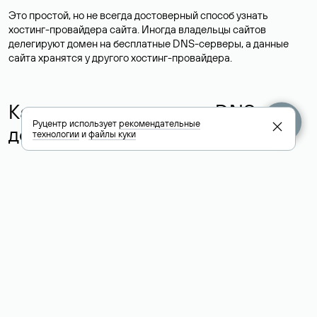
Это простой, но не всегда достоверный способ узнать
хостинг-провайдера сайта. Иногда владельцы сайтов
делегируют домен на бесплатные DNS-серверы, а данные
сайта хранятся у другого хостинг-провайдера.
Как узнать актуальные DNS
Руцентр использует
рекомендательные
домена
технологии
и
файлы куки
О том, где можно посмотреть список DNS-серверов для
домена в сервисе Whois, мы написали выше. Порядок
действий такой же, как при определении хостинга: необходимо
ввести доменное имя в поисковую строку Whois, после
получения ответа найти поле «nserver». В нем указаны
актуальные DNS домена.
Расшифровка значения полей
для доменов .ru, .su и .рф: