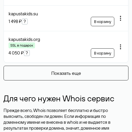
kapustakids
.su
1 498 ₽
?
В корзину
kapustakids
.org
SSL в подарок
4 050 ₽
?
В корзину
Показать еще
Для чего нужен Whois сервис
Прежде всего, Whois позволяет бесплатно и быстро
выяснить, свободен ли домен. Если информация по
доменному имени не внесена в whois и не выдается в
результатах проверки домена, значит, доменное имя