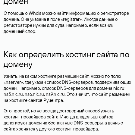
домен
С помощью Whois можно найти информацию о регистраторе
домена. Она указана в поле «registrar». Иногда данные о
регистраторе нужны для суда, например, если возник
доменный спор.
Как определить хостинг сайта по
домену
Узнать, на каком хостинге размещен сайт, можно по полю
«nserver», где указан список DNS-серверов, поддерживающих
домен. Например, список DNS-серверов для домена nic.ru:
ns5.nic.ru, ns6.nic.ru, ns9.nic.ru. Это значит, что сайт размещен
на
хостинге сайтов
Руцентра.
Это простой, но не всегда достоверный способ узнать
хостинг-провайдера сайта. Иногда владельцы сайтов
делегируют домен на бесплатные DNS-серверы, а данные
сайта хранятся у другого хостинг-провайдера.