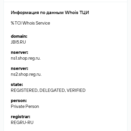
Информация по данным Whois ТЦИ
% TCI Whois Service
domain
:
JBI5.RU
nserver
:
ns1.shop.reg.ru.
nserver
:
ns2.shop.reg.ru.
state
:
REGISTERED, DELEGATED, VERIFIED
person
:
Private Person
registrar
:
REGRU-RU