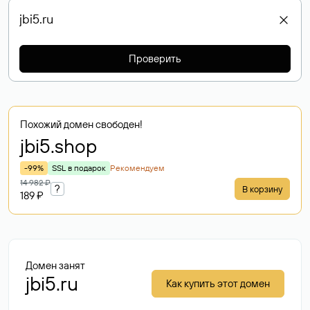
Проверить
Похожий домен свободен!
jbi5
.shop
-99%
SSL в подарок
Рекомендуем
14 982 ₽
?
В корзину
189 ₽
Домен занят
jbi5.ru
Как купить этот домен