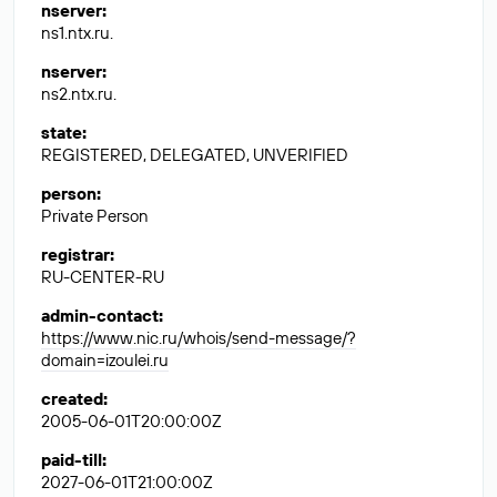
nserver
:
ns1.ntx.ru.
nserver
:
ns2.ntx.ru.
state
:
REGISTERED, DELEGATED, UNVERIFIED
person
:
Private Person
registrar
:
RU-CENTER-RU
admin-contact
:
https://www.nic.ru/whois/send-message/?
domain=izoulei.ru
created
:
2005-06-01T20:00:00Z
paid-till
:
2027-06-01T21:00:00Z