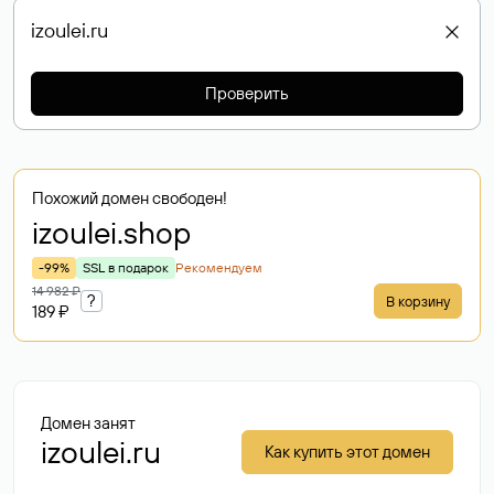
Проверить
Похожий домен свободен!
izoulei
.shop
-99%
SSL в подарок
Рекомендуем
14 982 ₽
?
В корзину
189 ₽
Домен занят
izoulei.ru
Как купить этот домен