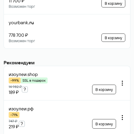
11 700 ₽
В корзину
Возможен торг
yourbank
.ru
778 700 ₽
В корзину
Возможен торг
Рекомендуем
изоулеи
.shop
-99%
SSL в подарок
14 982 ₽
?
В корзину
189 ₽
изоулеи
.рф
-71%
747 ₽
?
В корзину
219 ₽