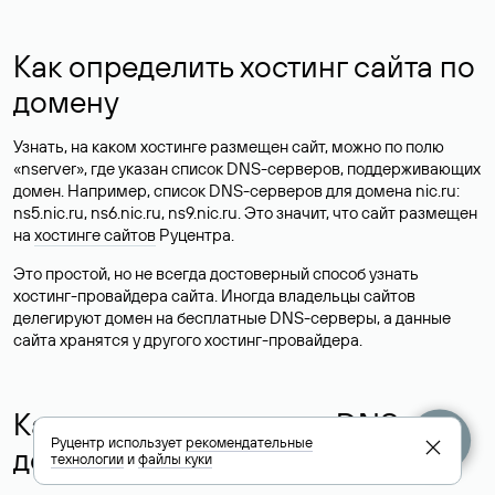
Как определить хостинг сайта по
домену
Узнать, на каком хостинге размещен сайт, можно по полю
«nserver», где указан список DNS-серверов, поддерживающих
домен. Например, список DNS-серверов для домена nic.ru:
ns5.nic.ru, ns6.nic.ru, ns9.nic.ru. Это значит, что сайт размещен
на
хостинге сайтов
Руцентра.
Это простой, но не всегда достоверный способ узнать
хостинг-провайдера сайта. Иногда владельцы сайтов
делегируют домен на бесплатные DNS-серверы, а данные
сайта хранятся у другого хостинг-провайдера.
Как узнать актуальные DNS
Руцентр использует
рекомендательные
домена
технологии
и
файлы куки