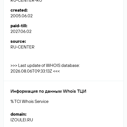
RU-CENTER-RU
created
:
2005.06.02
paid-till
:
2027.06.02
source
:
RU-CENTER
>>> Last update of WHOIS database:
2026.08.06T09:33:13Z <<<
Информация по данным Whois ТЦИ
% TCI Whois Service
domain
:
IZOULEI.RU