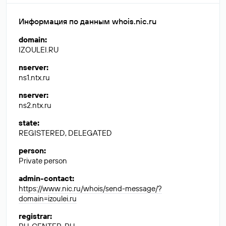
Информация по данным whois.nic.ru
domain
:
IZOULEI.RU
nserver
:
ns1.ntx.ru
nserver
:
ns2.ntx.ru
state
:
REGISTERED, DELEGATED
person
:
Private person
admin-contact
:
https://www.nic.ru/whois/send-message/?
domain=izoulei.ru
registrar
: