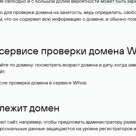
имя свободно и с большой долей вероятности
может быть зар
о для проверки домена на занятость, ведь определить, сво
м, что он содержит всю информацию о домене, и обычно поз
 сервисе проверки домена W
те по домену: посмотреть возраст домена и дату, когда за
йт.
сле проверки домена в сервисе Whois.
длежит домен
жит сайт, например, чтобы предложить администратору разм
персональные данные
защищаются
на уровне регистраторов 