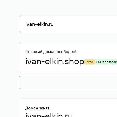
Похожий домен свободен!
ivan-elkin
.shop
-99%
SSL в подарок
Домен занят
ivan-elkin.ru