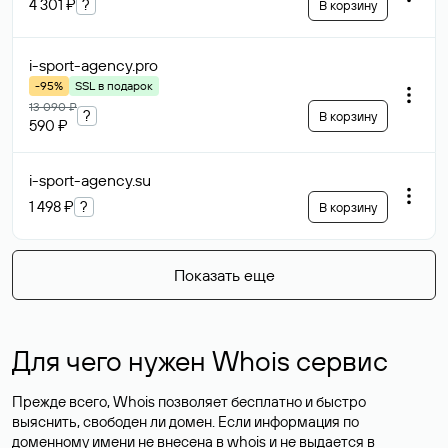
4 301 ₽
?
В корзину
i-sport-agency
.pro
-95%
SSL в подарок
13 090 ₽
?
В корзину
590 ₽
i-sport-agency
.su
1 498 ₽
?
В корзину
Показать еще
Для чего нужен Whois сервис
Прежде всего, Whois позволяет бесплатно и быстро
выяснить, свободен ли домен. Если информация по
доменному имени не внесена в whois и не выдается в