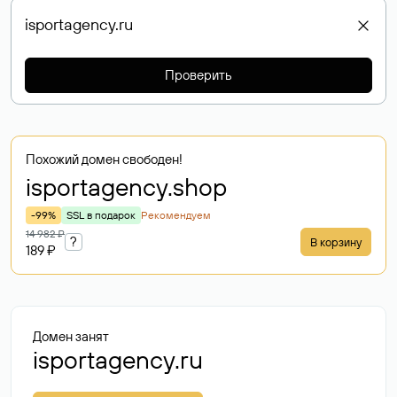
Проверить
Похожий домен свободен!
isportagency
.shop
-99%
SSL в подарок
Рекомендуем
14 982 ₽
?
В корзину
189 ₽
Домен занят
isportagency.ru