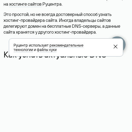
на
хостинге сайтов
Руцентра.
Это простой, но не всегда достоверный способ узнать
хостинг-провайдера сайта. Иногда владельцы сайтов
делегируют домен на бесплатные DNS-серверы, а данные
сайта хранятся у другого хостинг-провайдера.
Руцентр использует
рекомендательные
технологии
и
файлы куки
Как узнать актуальные DNS
домена
О том, где можно посмотреть список DNS-серверов для
домена в сервисе Whois, мы написали выше. Порядок
действий такой же, как при определении хостинга: необходимо
ввести доменное имя в поисковую строку Whois, после
получения ответа найти поле «nserver». В нем указаны
актуальные DNS домена.
Расшифровка значения полей