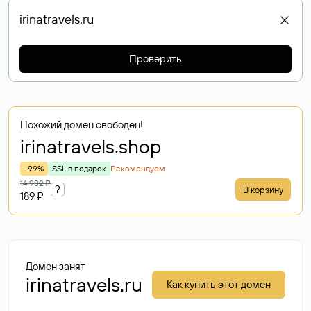
Проверить
Похожий домен свободен!
irinatravels
.shop
-99%
SSL в подарок
Рекомендуем
14 982 ₽
?
В корзину
189 ₽
Домен занят
irinatravels.ru
Как купить этот домен