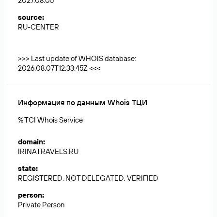
2027.08.05
source
:
RU-CENTER
>>> Last update of WHOIS database:
2026.08.07T12:33:45Z <<<
Информация по данным Whois ТЦИ
% TCI Whois Service
domain
:
IRINATRAVELS.RU
state
:
REGISTERED, NOT DELEGATED, VERIFIED
person
:
Private Person