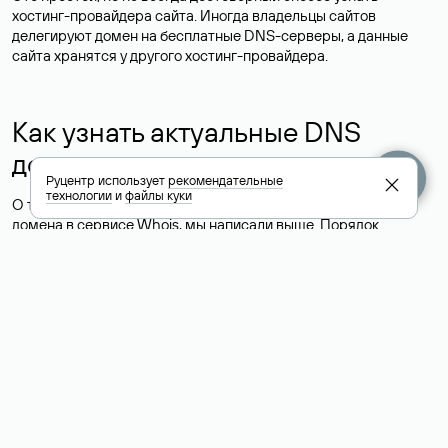
хостинг-провайдера сайта. Иногда владельцы сайтов
делегируют домен на бесплатные DNS-серверы, а данные
сайта хранятся у другого хостинг-провайдера.
Как узнать актуальные DNS
домена
Руцентр использует
рекомендательные
технологии
и
файлы куки
О том, где можно посмотреть список DNS-серверов для
домена в сервисе Whois, мы написали выше. Порядок
действий такой же, как при определении хостинга: необходимо
ввести доменное имя в поисковую строку Whois, после
получения ответа найти поле «nserver». В нем указаны
актуальные DNS домена.
Расшифровка значения полей
для доменов .ru, .su и .рф: