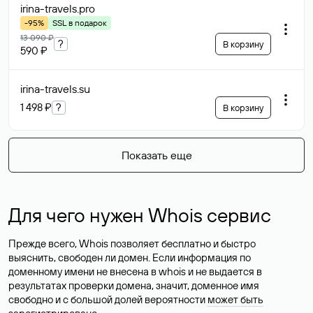
irina-travels
.pro
-95%
SSL в подарок
13 090 ₽
?
В корзину
590 ₽
irina-travels
.su
1 498 ₽
?
В корзину
Показать еще
Для чего нужен Whois сервис
Прежде всего, Whois позволяет бесплатно и быстро
выяснить, свободен ли домен. Если информация по
доменному имени не внесена в whois и не выдается в
результатах проверки домена, значит, доменное имя
свободно и с большой долей вероятности
может быть