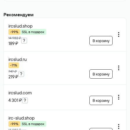
Рекомендуем
ircslud
.shop
-99%
SSL в подарок
14 982 ₽
?
В корзину
189 ₽
ircslud
.ru
-71%
747 ₽
?
В корзину
219 ₽
ircslud
.com
4 301 ₽
?
В корзину
irc-slud
.shop
-99%
SSL в подарок
14 982 ₽