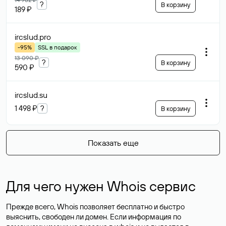
?
В корзину
189 ₽
ircslud
.pro
-95%
SSL в подарок
13 090 ₽
?
В корзину
590 ₽
ircslud
.su
1 498 ₽
?
В корзину
Показать еще
Для чего нужен Whois сервис
Прежде всего, Whois позволяет бесплатно и быстро
выяснить, свободен ли домен. Если информация по