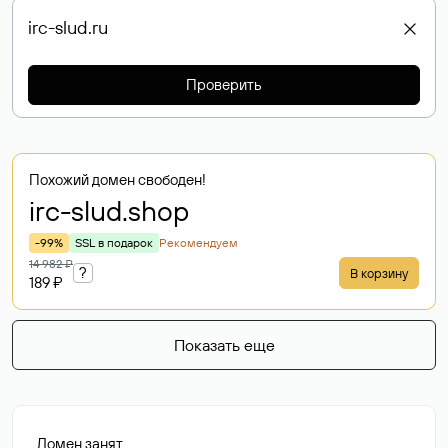
Проверить
Похожий домен свободен!
irc-slud
.shop
-99%
SSL в подарок
Рекомендуем
14 982 ₽
?
В корзину
189 ₽
Показать еще
Домен занят