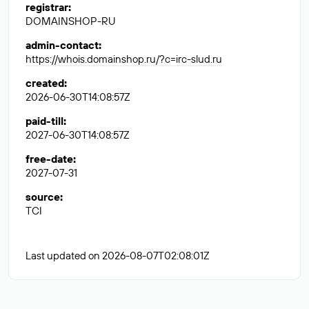
registrar
:
DOMAINSHOP-RU
admin-contact
:
https://whois.domainshop.ru/?c=irc-slud.ru
created
:
2026-06-30T14:08:57Z
paid-till
:
2027-06-30T14:08:57Z
free-date
:
2027-07-31
source
:
TCI
Last updated on 2026-08-07T02:08:01Z