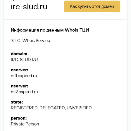
irc-slud.ru
Как купить этот домен
Информация по данным Whois ТЦИ
% TCI Whois Service
domain
:
IRC-SLUD.RU
nserver
:
ns1.expired.ru.
nserver
:
ns2.expired.ru.
state
:
REGISTERED, DELEGATED, UNVERIFIED
person
:
Private Person