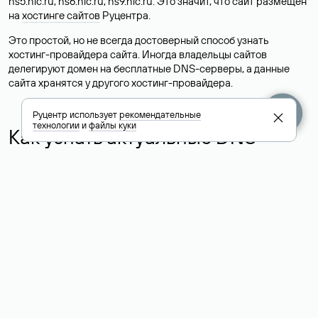
ns5.nic.ru, ns6.nic.ru, ns9.nic.ru. Это значит, что сайт размещен
на
хостинге сайтов
Руцентра.
Это простой, но не всегда достоверный способ узнать
хостинг-провайдера сайта. Иногда владельцы сайтов
делегируют домен на бесплатные DNS-серверы, а данные
сайта хранятся у другого хостинг-провайдера.
Руцентр использует
рекомендательные
технологии
и
файлы куки
Как узнать актуальные DNS
домена
О том, где можно посмотреть список DNS-серверов для
домена в сервисе Whois, мы написали выше. Порядок
действий такой же, как при определении хостинга: необходимо
ввести доменное имя в поисковую строку Whois, после
получения ответа найти поле «nserver». В нем указаны
актуальные DNS домена.
Расшифровка значения полей