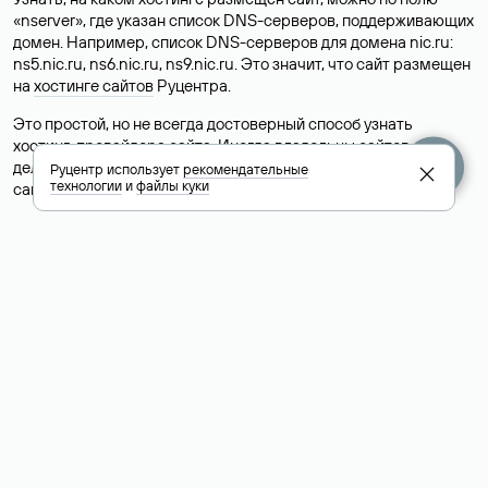
«nserver», где указан список DNS-серверов, поддерживающих
домен. Например, список DNS-серверов для домена nic.ru:
ns5.nic.ru, ns6.nic.ru, ns9.nic.ru. Это значит, что сайт размещен
на
хостинге сайтов
Руцентра.
Это простой, но не всегда достоверный способ узнать
хостинг-провайдера сайта. Иногда владельцы сайтов
делегируют домен на бесплатные DNS-серверы, а данные
Руцентр использует
рекомендательные
технологии
и
файлы куки
сайта хранятся у другого хостинг-провайдера.
Как узнать актуальные DNS
домена
О том, где можно посмотреть список DNS-серверов для
домена в сервисе Whois, мы написали выше. Порядок
действий такой же, как при определении хостинга: необходимо
ввести доменное имя в поисковую строку Whois, после
получения ответа найти поле «nserver». В нем указаны
актуальные DNS домена.