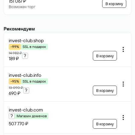
151 067 ₽
В корзину
Возможен торг
Рекомендуем
invest-club
.shop
-99%
SSL в подарок
14 982 ₽
?
В корзину
189 ₽
invest-club
.info
-95%
SSL в подарок
13 090 ₽
?
В корзину
690 ₽
invest-club
.com
?
Магазин доменов
507 770 ₽
В корзину