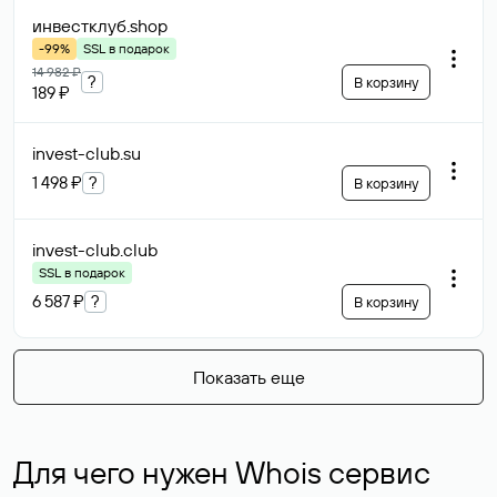
инвестклуб
.shop
-99%
SSL в подарок
14 982 ₽
?
В корзину
189 ₽
invest-club
.su
1 498 ₽
?
В корзину
invest-club
.club
SSL в подарок
6 587 ₽
?
В корзину
Показать еще
Для чего нужен Whois сервис