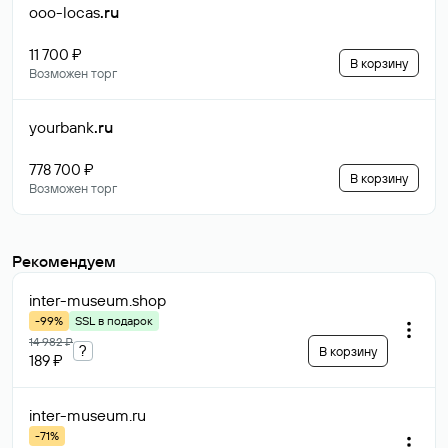
ooo-locas
.ru
11 700 ₽
В корзину
Возможен торг
yourbank
.ru
778 700 ₽
В корзину
Возможен торг
Рекомендуем
inter-museum
.shop
-99%
SSL в подарок
14 982 ₽
?
В корзину
189 ₽
inter-museum
.ru
-71%