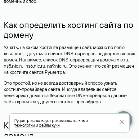
доменный спор.
Как определить хостинг сайта по
домену
Узнать, на каком хостинге размещен сайт, можно по полю
«nserver», где указан список DNS-серверов, поддерживающих
домен. Например, список DNS-серверов для домена nic.ru:
ns5.nic.ru, ns6.nic.ru, ns9.nic.ru. Это значит, что сайт размещен
на
хостинге сайтов
Руцентра.
Это простой, но не всегда достоверный способ узнать
хостинг-провайдера сайта. Иногда владельцы сайтов
делегируют домен на бесплатные DNS-серверы, а данные
сайта хранятся у другого хостинг-провайдера.
Руцентр использует
рекомендательные
Как узнать актуальные DNS
технологии
и
файлы куки
домена