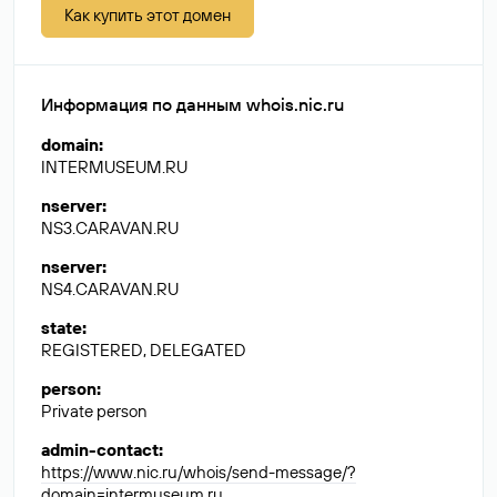
Как купить этот домен
Информация по данным whois.nic.ru
domain
:
INTERMUSEUM.RU
nserver
:
NS3.CARAVAN.RU
nserver
:
NS4.CARAVAN.RU
state
:
REGISTERED, DELEGATED
person
:
Private person
admin-contact
:
https://www.nic.ru/whois/send-message/?
domain=intermuseum.ru