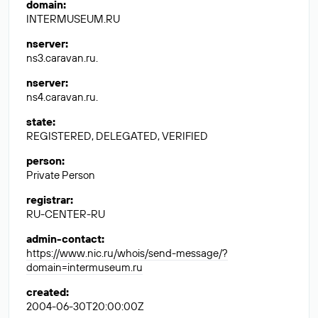
domain
:
INTERMUSEUM.RU
nserver
:
ns3.caravan.ru.
nserver
:
ns4.caravan.ru.
state
:
REGISTERED, DELEGATED, VERIFIED
person
:
Private Person
registrar
:
RU-CENTER-RU
admin-contact
:
https://www.nic.ru/whois/send-message/?
domain=intermuseum.ru
created
:
2004-06-30T20:00:00Z