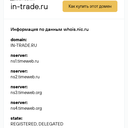
in-trade.ru
Как купить этот домен
Информация по данным whois.nic.ru
domain
:
IN-TRADE.RU
nserver
:
ns1.timeweb.ru
nserver
:
ns2.timeweb.ru
nserver
:
ns3.timeweb.org
nserver
:
ns4.timeweb.org
state
:
REGISTERED, DELEGATED