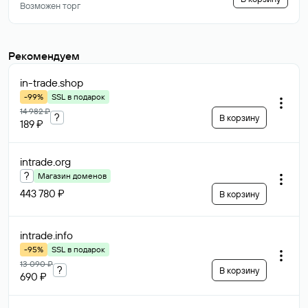
Возможен торг
Рекомендуем
in-trade
.shop
-99%
SSL в подарок
14 982 ₽
?
В корзину
189 ₽
intrade
.org
?
Магазин доменов
443 780 ₽
В корзину
intrade
.info
-95%
SSL в подарок
13 090 ₽
?
В корзину
690 ₽