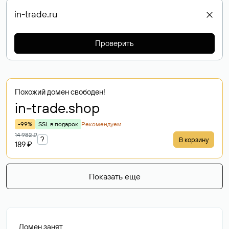
Проверить
Похожий домен свободен!
in-trade
.shop
-99%
SSL в подарок
Рекомендуем
14 982 ₽
?
В корзину
189 ₽
Показать еще
Домен занят