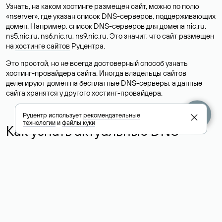
Узнать, на каком хостинге размещен сайт, можно по полю
«nserver», где указан список DNS-серверов, поддерживающих
домен. Например, список DNS-серверов для домена nic.ru:
ns5.nic.ru, ns6.nic.ru, ns9.nic.ru. Это значит, что сайт размещен
на
хостинге сайтов
Руцентра.
Это простой, но не всегда достоверный способ узнать
хостинг-провайдера сайта. Иногда владельцы сайтов
делегируют домен на бесплатные DNS-серверы, а данные
сайта хранятся у другого хостинг-провайдера.
Руцентр использует
рекомендательные
технологии
и
файлы куки
Как узнать актуальные DNS
домена
О том, где можно посмотреть список DNS-серверов для
домена в сервисе Whois, мы написали выше. Порядок
действий такой же, как при определении хостинга: необходимо
ввести доменное имя в поисковую строку Whois, после
получения ответа найти поле «nserver». В нем указаны
актуальные DNS домена.