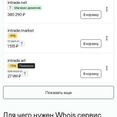
intrade
.net
?
Магазин доменов
380 290 ₽
В корзину
intrade
.market
-91%
17 269 ₽
?
В корзину
1 515 ₽
intrade
.art
-75%
Премиум
108 500 ₽
?
В корзину
27 149 ₽
Показать еще
Для чего нужен Whois сервис