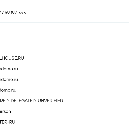
17:59:19Z <<<
ALHOUSE.RU
rdomo.ru.
rdomo.ru.
domo.ru.
RED, DELEGATED, UNVERIFIED
Person
TER-RU