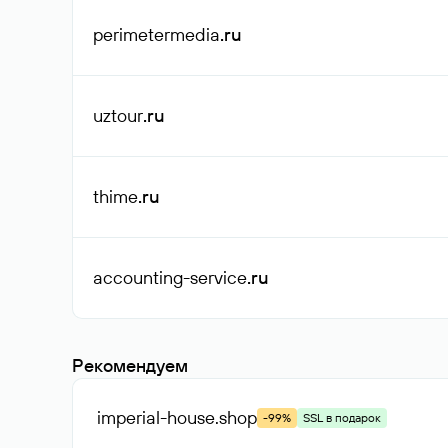
perimetermedia
.ru
uztour
.ru
thime
.ru
accounting-service
.ru
Рекомендуем
imperial-house
.shop
-99%
SSL в подарок