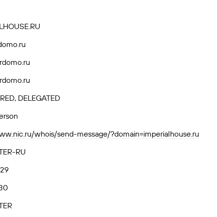
ALHOUSE.RU
domo.ru
rdomo.ru
rdomo.ru
RED, DELEGATED
person
www.nic.ru/whois/send-message/?domain=imperialhouse.ru
TER-RU
.29
30
TER