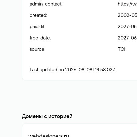
admin-contact
:
https://
created
:
2002-05
paid-till
:
2027-05
free-date
:
2027-06
source
:
TCI
Last updated on 2026-08-08T14:58:02Z
Домены с историей
webdesigners
.ru