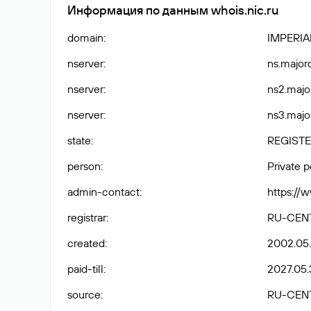
Информация по данным whois.nic.ru
domain
:
IMPERI
nserver
:
ns.major
nserver
:
ns2.majo
nserver
:
ns3.majo
state
:
REGISTE
person
:
Private 
admin-contact
:
https://
registrar
:
RU-CEN
created
:
2002.05
paid-till
:
2027.05.
source
:
RU-CEN