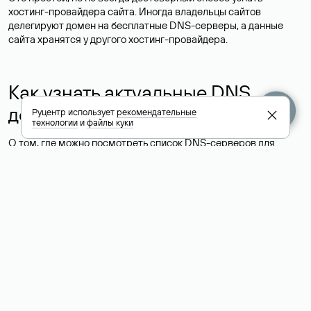
хостинг-провайдера сайта. Иногда владельцы сайтов
делегируют домен на бесплатные DNS-серверы, а данные
сайта хранятся у другого хостинг-провайдера.
Как узнать актуальные DNS
домена
Руцентр использует
рекомендательные
технологии
и
файлы куки
О том, где можно посмотреть список DNS-серверов для
домена в сервисе Whois, мы написали выше. Порядок
действий такой же, как при определении хостинга: необходимо
ввести доменное имя в поисковую строку Whois, после
получения ответа найти поле «nserver». В нем указаны
актуальные DNS домена.
Расшифровка значения полей
для доменов .ru, .su и .рф: