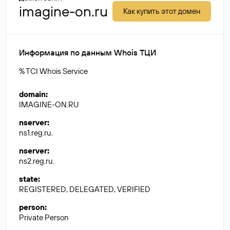
imagine-on.ru
Как купить этот домен
Информация по данным Whois ТЦИ
% TCI Whois Service
domain
:
IMAGINE-ON.RU
nserver
:
ns1.reg.ru.
nserver
:
ns2.reg.ru.
state
:
REGISTERED, DELEGATED, VERIFIED
person
:
Private Person