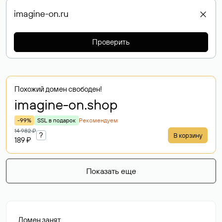
Проверить
Похожий домен свободен!
imagine-on
.shop
-99%
SSL в подарок
Рекомендуем
14 982 ₽
?
В корзину
189 ₽
Показать еще
Домен занят