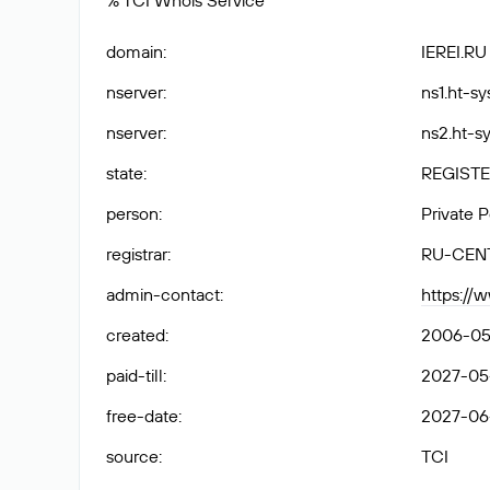
% TCI Whois Service
domain
:
IEREI.RU
nserver
:
ns1.ht-sy
nserver
:
ns2.ht-sy
state
:
REGISTE
person
:
Private 
registrar
:
RU-CEN
admin-contact
:
https://
created
:
2006-05
paid-till
:
2027-05
free-date
:
2027-06
source
:
TCI