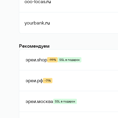
ooo-locas
.ru
yourbank
.ru
Рекомендуем
эреи
.shop
-99%
SSL в подарок
эреи
.рф
-71%
эреи
.москва
SSL в подарок