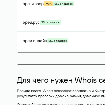
эре-и
.shop
-99%
SSL в подарок
эреи
.рус
SSL в подарок
эреи
.онлайн
SSL в подарок
Для чего нужен Whois с
Прежде всего, Whois позволяет бесплатно и быстр
результатах проверки домена, значит, доменное 
Однако Whois пользуется популярностью не тольк