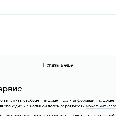
Показать еще
ервис
о выяснить, свободен ли домен. Если информация по доменн
имя свободно и с большой долей вероятности
может быть зар
о для проверки домена на занятость, ведь определить, сво