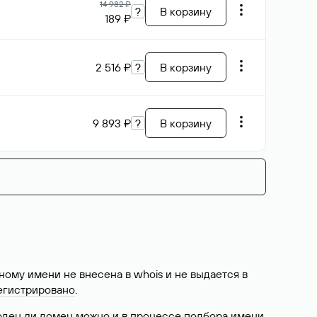
14 982 ₽
?
В корзину
189 ₽
2 516 ₽
?
В корзину
9 893 ₽
?
В корзину
ому имени не внесена в whois и не выдается в
егистрировано
.
боден ли домен можно и в процессе подбора имени