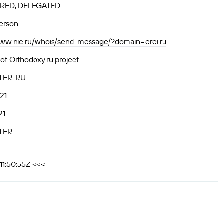
RED, DELEGATED
person
www.nic.ru/whois/send-message/?domain=ierei.ru
f Orthodoxy.ru project
TER-RU
21
21
TER
11:50:55Z <<<