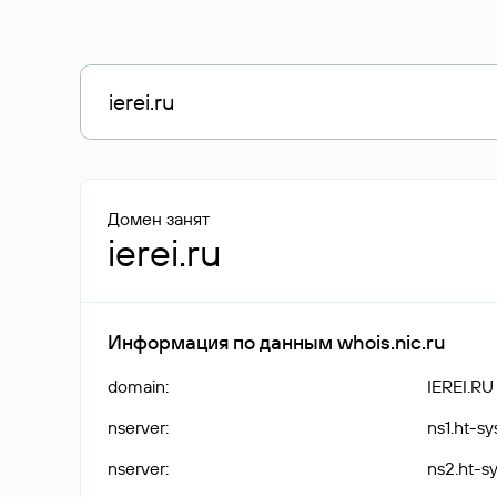
Домен занят
ierei.ru
Информация по данным whois.nic.ru
domain
:
IEREI.RU
nserver
:
ns1.ht-sy
nserver
:
ns2.ht-sy