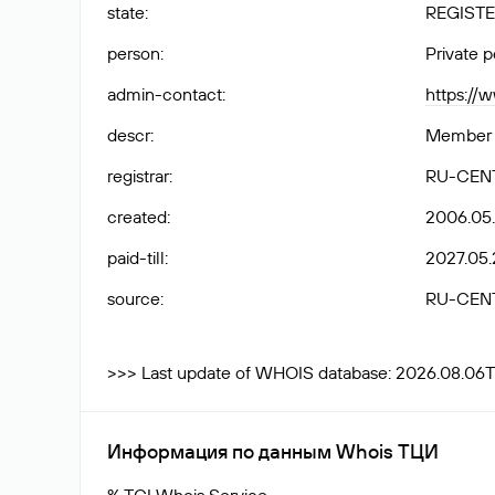
state
:
REGISTE
person
:
Private 
admin-contact
:
https://
descr
:
Member o
registrar
:
RU-CEN
created
:
2006.05.
paid-till
:
2027.05.
source
:
RU-CEN
>>> Last update of WHOIS database: 2026.08.06T
Информация по данным Whois ТЦИ