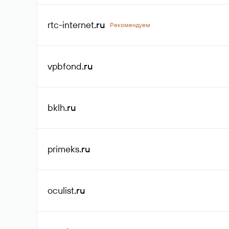
rtc-internet
.ru
Рекомендуем
vpbfond
.ru
bklh
.ru
primeks
.ru
oculist
.ru