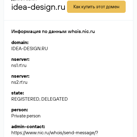
idea-design.ru
Как купить этот домен
Информация по данным whois.nic.ru
domain
:
IDEA-DESIGN.RU
nserver
:
ns1.rf.ru
nserver
:
ns2.rf.ru
state
:
REGISTERED, DELEGATED
person
:
Private person
admin-contact
:
https://www.nic.ru/whois/send-message/?