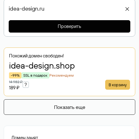
Проверить
Похожий домен свободен!
idea-design
.shop
-99%
SSL в подарок
Рекомендуем
14 982 ₽
?
В корзину
189 ₽
Показать еще
Домен занят