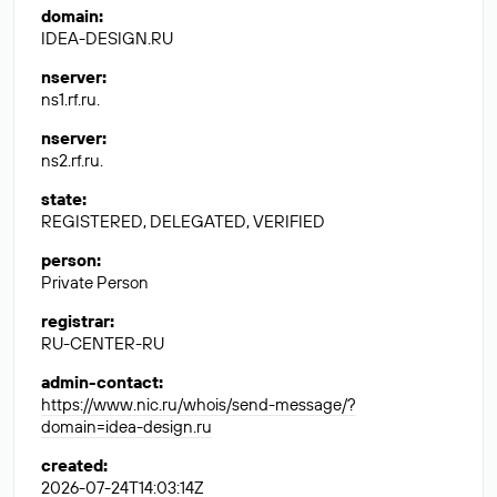
domain
:
IDEA-DESIGN.RU
nserver
:
ns1.rf.ru.
nserver
:
ns2.rf.ru.
state
:
REGISTERED, DELEGATED, VERIFIED
person
:
Private Person
registrar
:
RU-CENTER-RU
admin-contact
:
https://www.nic.ru/whois/send-message/?
domain=idea-design.ru
created
:
2026-07-24T14:03:14Z