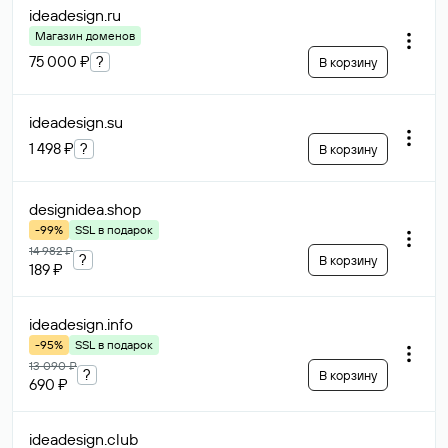
ideadesign
.ru
Магазин доменов
75 000 ₽
?
В корзину
ideadesign
.su
1 498 ₽
?
В корзину
designidea
.shop
-99%
SSL в подарок
14 982 ₽
?
В корзину
189 ₽
ideadesign
.info
-95%
SSL в подарок
13 090 ₽
?
В корзину
690 ₽
ideadesign
.club