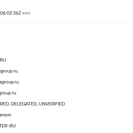
T06:02:36Z <<<
.RU
group.ru.
group.ru.
roup.ru.
RED, DELEGATED, UNVERIFIED
Person
TER-RU