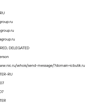
.RU
roup.ru
group.ru
group.ru
RED, DELEGATED
person
www.nic.ru/whois/send-message/?domain=icbutik.ru
TER-RU
.07
07
TER