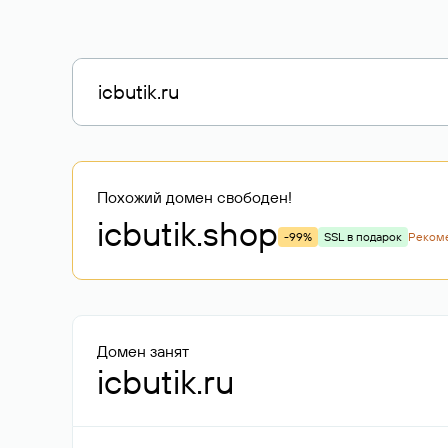
Похожий домен свободен!
icbutik
.shop
-99%
SSL в подарок
Реком
Домен занят
icbutik.ru