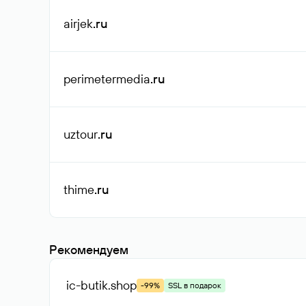
airjek
.ru
perimetermedia
.ru
uztour
.ru
thime
.ru
Рекомендуем
ic-butik
.shop
-99%
SSL в подарок