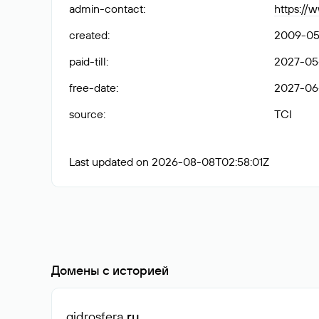
admin-contact
:
https://
created
:
2009-05
paid-till
:
2027-05
free-date
:
2027-06
source
:
TCI
Last updated on 2026-08-08T02:58:01Z
Домены с историей
gidrosfera
.ru