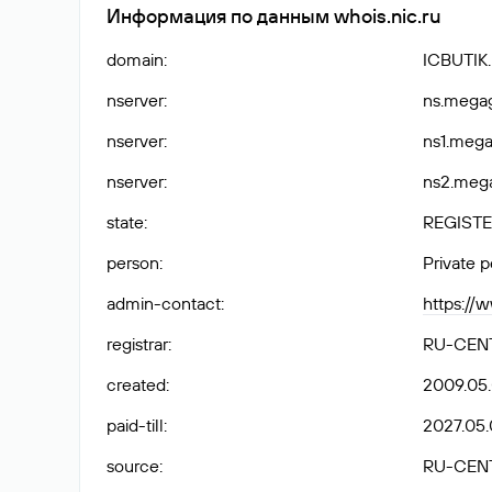
Информация по данным whois.nic.ru
domain
:
ICBUTIK
nserver
:
ns.megag
nserver
:
ns1.mega
nserver
:
ns2.mega
state
:
REGISTE
person
:
Private 
admin-contact
:
https://
registrar
:
RU-CEN
created
:
2009.05
paid-till
:
2027.05.
source
:
RU-CEN