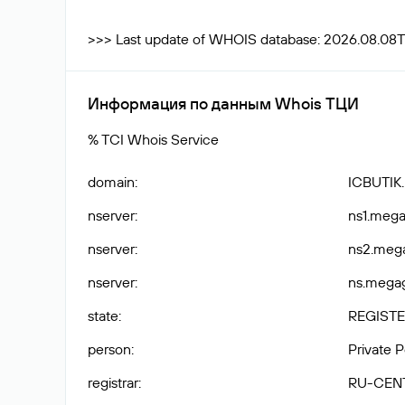
>>> Last update of WHOIS database: 2026.08.08
Информация по данным Whois ТЦИ
% TCI Whois Service
domain
:
ICBUTIK
nserver
:
ns1.mega
nserver
:
ns2.mega
nserver
:
ns.megag
state
:
REGISTE
person
:
Private 
registrar
:
RU-CEN