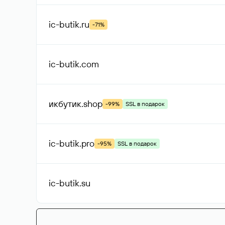
ic-butik
.ru
-71%
ic-butik
.com
икбутик
.shop
-99%
SSL в подарок
ic-butik
.pro
-95%
SSL в подарок
ic-butik
.su