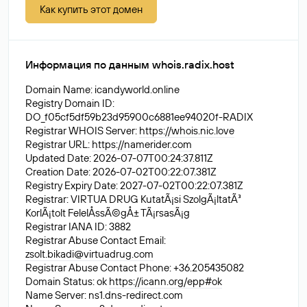
Как купить этот домен
Информация по данным whois.radix.host
Domain Name: icandyworld.online
Registry Domain ID:
DO_f05cf5df59b23d95900c6881ee94020f-RADIX
Registrar WHOIS Server:
https://whois.nic.love
Registrar URL:
https://namerider.com
Updated Date: 2026-07-07T00:24:37.811Z
Creation Date: 2026-07-02T00:22:07.381Z
Registry Expiry Date: 2027-07-02T00:22:07.381Z
Registrar: VIRTUA DRUG KutatÃ¡si SzolgÃ¡ltatÃ³
KorlÃ¡tolt FelelÅssÃ©gÅ± TÃ¡rsasÃ¡g
Registrar IANA ID: 3882
Registrar Abuse Contact Email:
zsolt.bikadi@virtuadrug.com
Registrar Abuse Contact Phone: +36.205435082
Domain Status: ok
https://icann.org/epp#ok
Name Server: ns1.dns-redirect.com