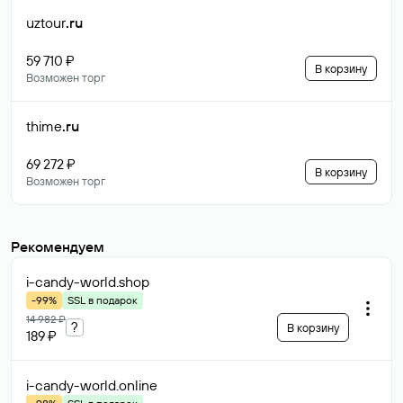
uztour
.ru
59 710 ₽
В корзину
Возможен торг
thime
.ru
69 272 ₽
В корзину
Возможен торг
Рекомендуем
i-candy-world
.shop
-99%
SSL в подарок
14 982 ₽
?
В корзину
189 ₽
i-candy-world
.online