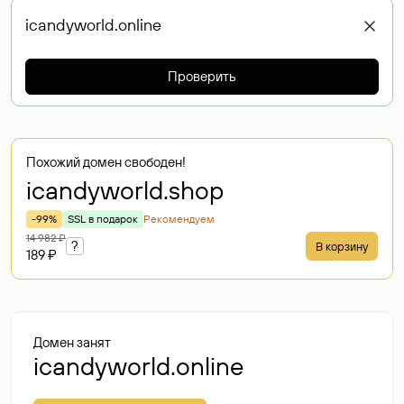
Проверить
Похожий домен свободен!
icandyworld
.shop
-99%
SSL в подарок
Рекомендуем
14 982 ₽
?
В корзину
189 ₽
Домен занят
icandyworld.online