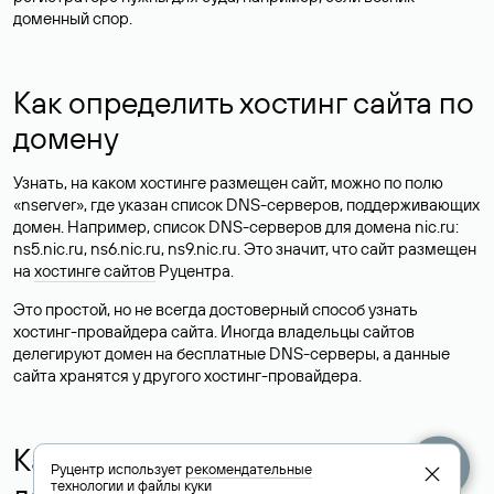
доменный спор.
Как определить хостинг сайта по
домену
Узнать, на каком хостинге размещен сайт, можно по полю
«nserver», где указан список DNS-серверов, поддерживающих
домен. Например, список DNS-серверов для домена nic.ru:
ns5.nic.ru, ns6.nic.ru, ns9.nic.ru. Это значит, что сайт размещен
на
хостинге сайтов
Руцентра.
Это простой, но не всегда достоверный способ узнать
хостинг-провайдера сайта. Иногда владельцы сайтов
делегируют домен на бесплатные DNS-серверы, а данные
сайта хранятся у другого хостинг-провайдера.
Как узнать актуальные DNS
Руцентр использует
рекомендательные
технологии
и
файлы куки