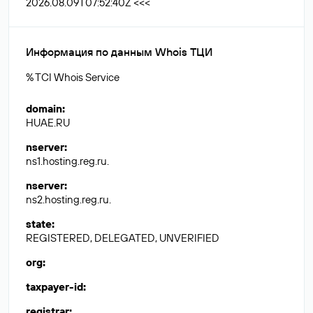
2026.08.09T07:52:40Z <<<
Информация по данным Whois ТЦИ
% TCI Whois Service
domain
:
HUAE.RU
nserver
:
ns1.hosting.reg.ru.
nserver
:
ns2.hosting.reg.ru.
state
:
REGISTERED, DELEGATED, UNVERIFIED
org
:
taxpayer-id
:
registrar
: