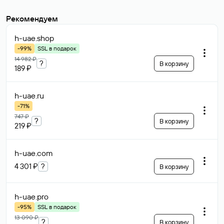
Рекомендуем
h-uae
.shop
-99%
SSL в подарок
14 982 ₽
?
В корзину
189 ₽
h-uae
.ru
-71%
747 ₽
?
В корзину
219 ₽
h-uae
.com
4 301 ₽
?
В корзину
h-uae
.pro
-95%
SSL в подарок
13 090 ₽
?
В корзину