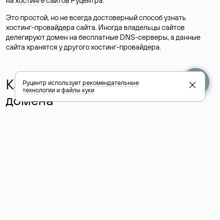
на
хостинге сайтов
Руцентра.
Это простой, но не всегда достоверный способ узнать
хостинг-провайдера сайта. Иногда владельцы сайтов
делегируют домен на бесплатные DNS-серверы, а данные
сайта хранятся у другого хостинг-провайдера.
Как узнать актуальные DNS
Руцентр использует
рекомендательные
технологии
и
файлы куки
домена
О том, где можно посмотреть список DNS-серверов для
домена в сервисе Whois, мы написали выше. Порядок
действий такой же, как при определении хостинга: необходимо
ввести доменное имя в поисковую строку Whois, после
получения ответа найти поле «nserver». В нем указаны
актуальные DNS домена.
Расшифровка значения полей