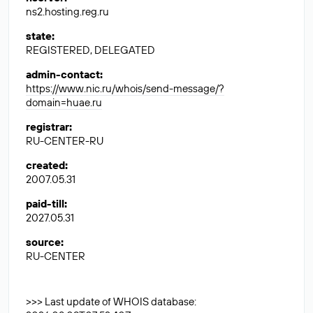
ns2.hosting.reg.ru
state
:
REGISTERED, DELEGATED
admin-contact
:
https://www.nic.ru/whois/send-message/?
domain=huae.ru
registrar
:
RU-CENTER-RU
created
:
2007.05.31
paid-till
:
2027.05.31
source
:
RU-CENTER
>>> Last update of WHOIS database: