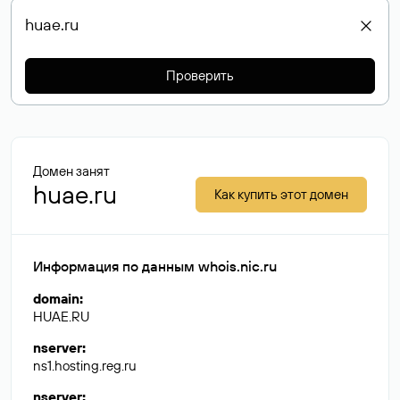
Проверить
Домен занят
huae.ru
Как купить этот домен
Информация по данным whois.nic.ru
domain
:
HUAE.RU
nserver
:
ns1.hosting.reg.ru
nserver
: