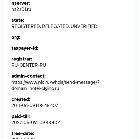
nserver
:
ns2.r01.ru.
state
:
REGISTERED, DELEGATED, UNVERIFIED
org
:
taxpayer-id
:
registrar
:
RU-CENTER-RU
admin-contact
:
https://www.nic.ru/whois/send-message/?
domain=hotel-olgino.ru
created
:
2011-06-09T08:48:40Z
paid-till
:
2027-06-09T09:48:40Z
free-date
: