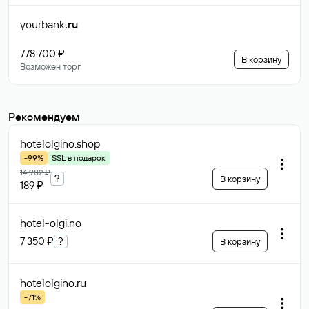
yourbank
.ru
778 700 ₽
В корзину
Возможен торг
Рекомендуем
hotelolgino
.shop
-99%
SSL в подарок
14 982 ₽
?
В корзину
189 ₽
hotel-olgi
.no
7 350 ₽
?
В корзину
hotelolgino
.ru
-71%