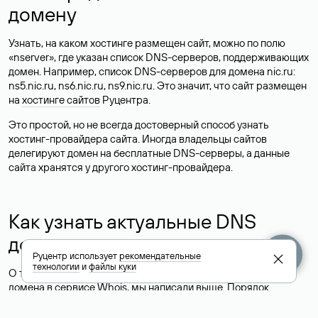
домену
Узнать, на каком хостинге размещен сайт, можно по полю
«nserver», где указан список DNS-серверов, поддерживающих
домен. Например, список DNS-серверов для домена nic.ru:
ns5.nic.ru, ns6.nic.ru, ns9.nic.ru. Это значит, что сайт размещен
на
хостинге сайтов
Руцентра.
Это простой, но не всегда достоверный способ узнать
хостинг-провайдера сайта. Иногда владельцы сайтов
делегируют домен на бесплатные DNS-серверы, а данные
сайта хранятся у другого хостинг-провайдера.
Как узнать актуальные DNS
домена
Руцентр использует
рекомендательные
технологии
и
файлы куки
О том, где можно посмотреть список DNS-серверов для
домена в сервисе Whois, мы написали выше. Порядок
действий такой же, как при определении хостинга: необходимо
ввести доменное имя в поисковую строку Whois, после