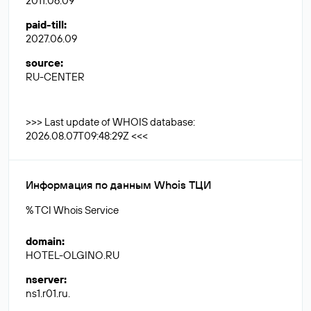
2011.06.09
paid-till
:
2027.06.09
source
:
RU-CENTER
>>> Last update of WHOIS database:
2026.08.07T09:48:29Z <<<
Информация по данным Whois ТЦИ
% TCI Whois Service
domain
:
HOTEL-OLGINO.RU
nserver
:
ns1.r01.ru.