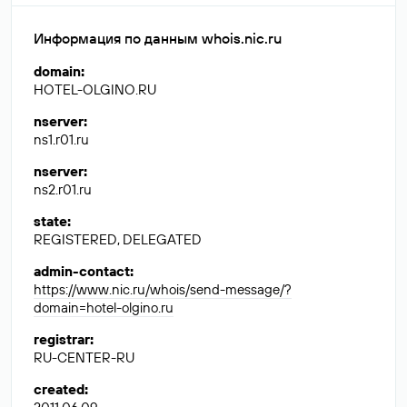
Информация по данным whois.nic.ru
domain
:
HOTEL-OLGINO.RU
nserver
:
ns1.r01.ru
nserver
:
ns2.r01.ru
state
:
REGISTERED, DELEGATED
admin-contact
:
https://www.nic.ru/whois/send-message/?
domain=hotel-olgino.ru
registrar
:
RU-CENTER-RU
created
: