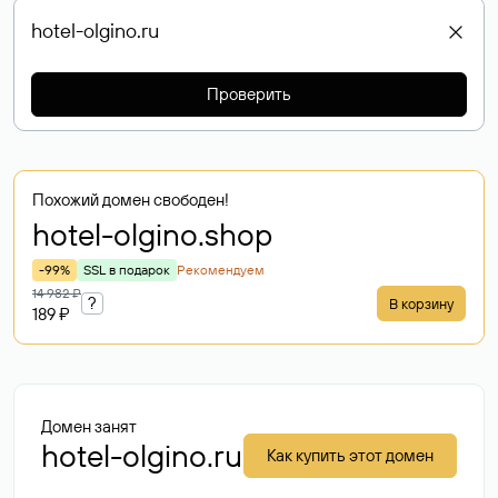
Проверить
Похожий домен свободен!
hotel-olgino
.shop
-99%
SSL в подарок
Рекомендуем
14 982 ₽
?
В корзину
189 ₽
Домен занят
hotel-olgino.ru
Как купить этот домен