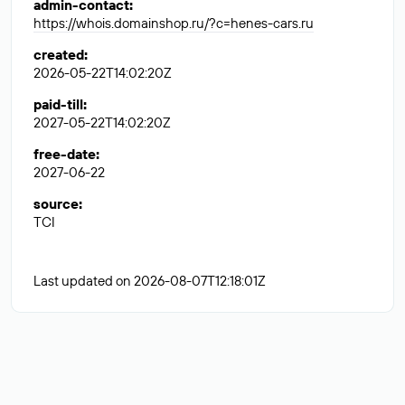
admin-contact
:
https://whois.domainshop.ru/?c=henes-cars.ru
created
:
2026-05-22T14:02:20Z
paid-till
:
2027-05-22T14:02:20Z
free-date
:
2027-06-22
source
:
TCI
Last updated on 2026-08-07T12:18:01Z