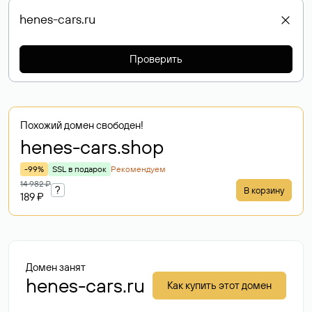
Проверить
Похожий домен свободен!
henes-cars
.shop
-99%
SSL в подарок
Рекомендуем
14 982 ₽
?
В корзину
189 ₽
Домен занят
henes-cars.ru
Как купить этот домен