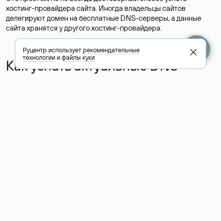
хостинг-провайдера сайта. Иногда владельцы сайтов
делегируют домен на бесплатные DNS-серверы, а данные
сайта хранятся у другого хостинг-провайдера.
Руцентр использует
рекомендательные
технологии
и
файлы куки
Как узнать актуальные DNS
домена
О том, где можно посмотреть список DNS-серверов для
домена в сервисе Whois, мы написали выше. Порядок
действий такой же, как при определении хостинга: необходимо
ввести доменное имя в поисковую строку Whois, после
получения ответа найти поле «nserver». В нем указаны
актуальные DNS домена.
Расшифровка значения полей
для доменов .ru, .su и .рф: