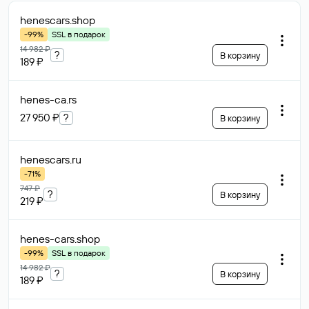
henescars
.shop
-99%
SSL в подарок
14 982 ₽
?
В корзину
189 ₽
henes-ca
.rs
27 950 ₽
?
В корзину
henescars
.ru
-71%
747 ₽
?
В корзину
219 ₽
henes-cars
.shop
-99%
SSL в подарок
14 982 ₽
?
В корзину
189 ₽