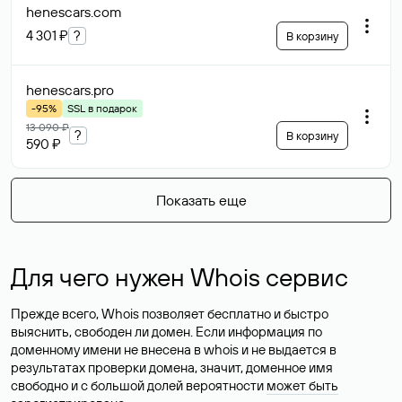
henescars
.com
4 301 ₽
?
В корзину
henescars
.pro
-95%
SSL в подарок
13 090 ₽
?
В корзину
590 ₽
Показать еще
Для чего нужен Whois сервис
Прежде всего, Whois позволяет бесплатно и быстро
выяснить, свободен ли домен. Если информация по
доменному имени не внесена в whois и не выдается в
результатах проверки домена, значит, доменное имя
свободно и с большой долей вероятности
может быть