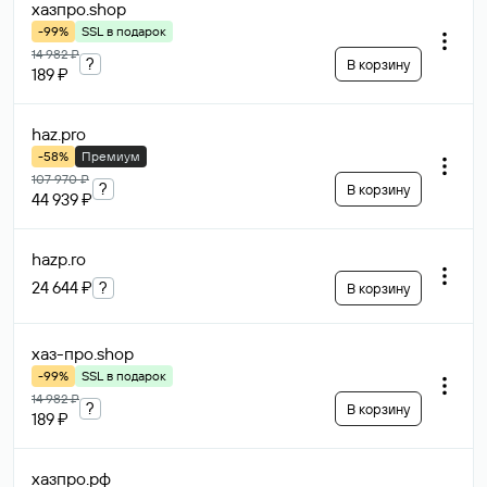
хазпро
.shop
-99%
SSL в подарок
14 982 ₽
?
В корзину
189 ₽
haz
.pro
-58%
Премиум
107 970 ₽
?
В корзину
44 939 ₽
hazp
.ro
24 644 ₽
?
В корзину
хаз-про
.shop
-99%
SSL в подарок
14 982 ₽
?
В корзину
189 ₽
хазпро
.рф