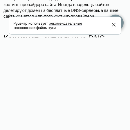
хостинг-провайдера сайта. Иногда владельцы сайтов
делегируют домен на бесплатные DNS-серверы, а данные
сайта хранятся у другого хостинг-провайдера.
Руцентр использует
рекомендательные
технологии
и
файлы куки
Как узнать актуальные DNS
домена
О том, где можно посмотреть список DNS-серверов для
домена в сервисе Whois, мы написали выше. Порядок
действий такой же, как при определении хостинга: необходимо
ввести доменное имя в поисковую строку Whois, после
получения ответа найти поле «nserver». В нем указаны
актуальные DNS домена.
Расшифровка значения полей
для доменов .ru, .su и .рф: