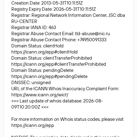
Creation Date: 2013-05-31T10:11:51Z
Registry Expiry Date: 2026-05-31T10:11:51Z
Registrar: Regional Network Information Center, JSC dba
RU-CENTER
Registrar IANA ID: 463
Registrar Abuse Contact Email:
tld-abuse@nic.ru
Registrar Abuse Contact Phone: +74950091333
Domain Status: clientHold
https://icann.org/epp#clientHold
Domain Status: clientTransferProhibited
https://icann.org/epp#clientTransferProhibited
Domain Status: pendingDelete
https://icann.org/epp#pendingDelete
DNSSEC: unsigned
URL of the ICANN Whois Inaccuracy Complaint Form:
https://www.icann.org/wicf/
>>> Last update of whois database: 2026-08-
09T10:20:00Z <<<
For more information on Whois status codes, please visit
https://icann.org/epp