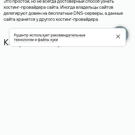
Это простой, но не всегда достоверный способ узнать
хостинг-провайдера сайта. Иногда владельцы сайтов
делегируют домен на бесплатные DNS-серверы, а данные
сайта хранятся у другого хостинг-провайдера.
Руцентр использует
рекомендательные
Как узнать актуальные DNS
технологии
и
файлы куки
домена
О том, где можно посмотреть список DNS-серверов для
домена в сервисе Whois, мы написали выше. Порядок
действий такой же, как при определении хостинга: необходимо
ввести доменное имя в поисковую строку Whois, после
получения ответа найти поле «nserver». В нем указаны
актуальные DNS домена.
Расшифровка значения полей
для доменов .ru, .su и .рф: