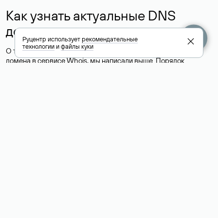
Как узнать актуальные DNS
домена
Руцентр использует
рекомендательные
технологии
и
файлы куки
О том, где можно посмотреть список DNS-серверов для
домена в сервисе Whois, мы написали выше. Порядок
действий такой же, как при определении хостинга: необходимо
ввести доменное имя в поисковую строку Whois, после
получения ответа найти поле «nserver». В нем указаны
актуальные DNS домена.
Расшифровка значения полей
для доменов .ru, .su и .рф:
«nserver»: список DNS-серверов, на которые делегирован
домен
«state»: статус домена (зарегистрирован, делегирован или
не делегирован, верифицирован или не верифицирован)