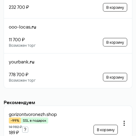
232 700 ₽
В корзину
ooo-locas
.ru
11 700 ₽
В корзину
Возможен торг
yourbank
.ru
778 700 ₽
В корзину
Возможен торг
Рекомендуем
gorizontvoronezh
.shop
-99%
SSL в подарок
14 982 ₽
?
В корзину
189 ₽