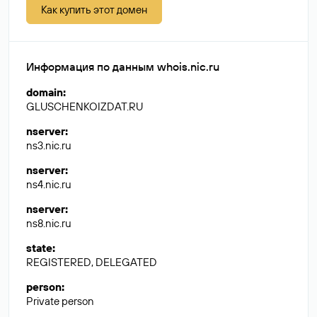
Как купить этот домен
Информация по данным whois.nic.ru
domain
:
GLUSCHENKOIZDAT.RU
nserver
:
ns3.nic.ru
nserver
:
ns4.nic.ru
nserver
:
ns8.nic.ru
state
:
REGISTERED, DELEGATED
person
:
Private person