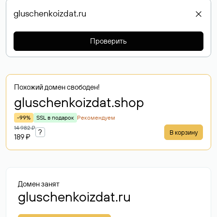
Проверить
Похожий домен свободен!
gluschenkoizdat
.shop
-99%
SSL в подарок
Рекомендуем
14 982 ₽
?
В корзину
189 ₽
Домен занят
gluschenkoizdat.ru