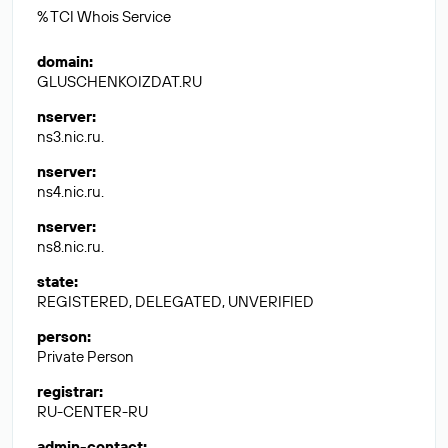
% TCI Whois Service
domain
:
GLUSCHENKOIZDAT.RU
nserver
:
ns3.nic.ru.
nserver
:
ns4.nic.ru.
nserver
:
ns8.nic.ru.
state
:
REGISTERED, DELEGATED, UNVERIFIED
person
:
Private Person
registrar
:
RU-CENTER-RU
admin-contact
: