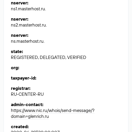
nserver
:
ns1.masterhost.ru.
nserver
:
ns2.masterhost.ru.
nserver
:
ns.masterhost.ru.
state
:
REGISTERED, DELEGATED, VERIFIED
org
:
taxpayer-id
:
registrar
:
RU-CENTER-RU
admin-contact
:
https://www.nic.ru/whois/send-message/?
domain=glenrich.ru
created
: