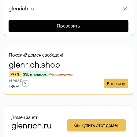
Проверить
Похожий домен свободен!
glenrich
.shop
-99%
SSL в подарок
Рекомендуем
14 982 ₽
?
В корзину
189 ₽
Домен занят
glenrich.ru
Как купить этот домен