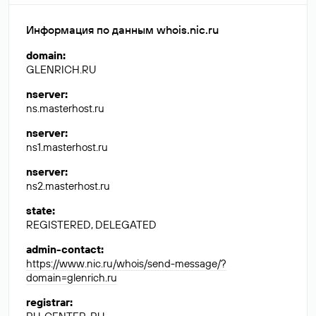
Информация по данным whois.nic.ru
domain
:
GLENRICH.RU
nserver
:
ns.masterhost.ru
nserver
:
ns1.masterhost.ru
nserver
:
ns2.masterhost.ru
state
:
REGISTERED, DELEGATED
admin-contact
:
https://www.nic.ru/whois/send-message/?
domain=glenrich.ru
registrar
: