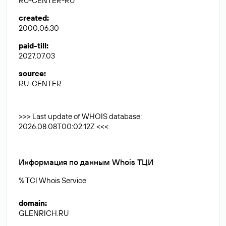
RU-CENTER-RU
created
:
2000.06.30
paid-till
:
2027.07.03
source
:
RU-CENTER
>>> Last update of WHOIS database:
2026.08.08T00:02:12Z <<<
Информация по данным Whois ТЦИ
% TCI Whois Service
domain
:
GLENRICH.RU