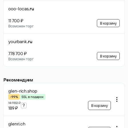
ooo-locas
.ru
11 700 ₽
В корзину
Возможен торг
yourbank
.ru
778 700 ₽
В корзину
Возможен торг
Рекомендуем
glen-rich
.shop
-99%
SSL в подарок
14 982 ₽
?
В корзину
189 ₽
glenri
.ch