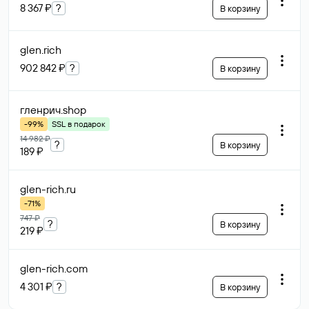
8 367 ₽
?
В корзину
glen
.rich
902 842 ₽
?
В корзину
гленрич
.shop
-99%
SSL в подарок
14 982 ₽
?
В корзину
189 ₽
glen-rich
.ru
-71%
747 ₽
?
В корзину
219 ₽
glen-rich
.com
4 301 ₽
?
В корзину