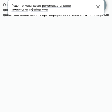
О том, где можно посмотреть список DNS-серверов для
Руцентр использует
рекомендательные
домена в сервисе Whois, мы написали выше. Порядок
технологии
и
файлы куки
действий такой же, как при определении хостинга: необходимо
ввести доменное имя в поисковую строку Whois, после
получения ответа найти поле «nserver». В нем указаны
актуальные DNS домена.
Расшифровка значения полей
для доменов .ru, .su и .рф:
«nserver»: список DNS-серверов, на которые делегирован
домен
«state»: статус домена (зарегистрирован, делегирован или
не делегирован, верифицирован или не верифицирован)
«person»: скрытое имя физического лица, являющегося
администратором домена (Privatе person)
«taxpayer-id»: идентификационный номер
налогоплательщика-юридического лица, являющегося