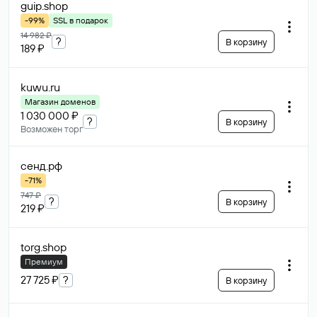
guip
.shop
-99%
SSL в подарок
14 982 ₽
?
В корзину
189 ₽
kuwu
.ru
Магазин доменов
1 030 000 ₽
?
В корзину
Возможен торг
сенд
.рф
-71%
747 ₽
?
В корзину
219 ₽
torg
.shop
Премиум
27 725 ₽
?
В корзину