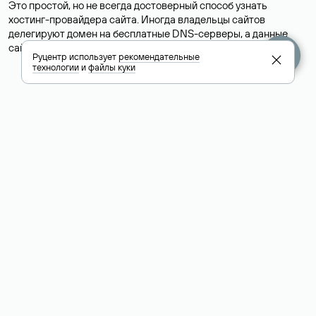
Это простой, но не всегда достоверный способ узнать
хостинг-провайдера сайта. Иногда владельцы сайтов
делегируют домен на бесплатные DNS-серверы, а данные
сайта хранятся у другого хостинг-провайдера.
Руцентр использует
рекомендательные
технологии
и
файлы куки
Как узнать актуальные DNS
домена
О том, где можно посмотреть список DNS-серверов для
домена в сервисе Whois, мы написали выше. Порядок
действий такой же, как при определении хостинга: необходимо
ввести доменное имя в поисковую строку Whois, после
получения ответа найти поле «nserver». В нем указаны
актуальные DNS домена.
Расшифровка значения полей
для доменов .ru, .su и .рф: