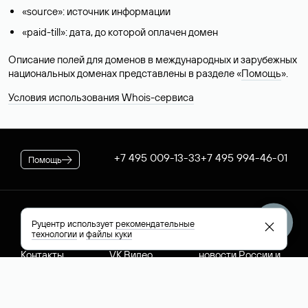
«source»: источник информации
«paid-till»: дата, до которой оплачен домен
Описание полей для доменов в международных и зарубежных
национальных доменах представлены в разделе «
Помощь
».
Условия использования Whois-сервиса
+7 495 009-13-33
+7 495 994-46-01
Помощь
Руцентр
Социальные сети
Полезное
Руцентр использует
рекомендательные
технологии
и
файлы куки
О компании
Вконтакте
РБК: последние
Контакты
VK Видео
новости России и
Лицензии и
Телеграм
мира
свидетельства
Max
Каталог компаний
РФ