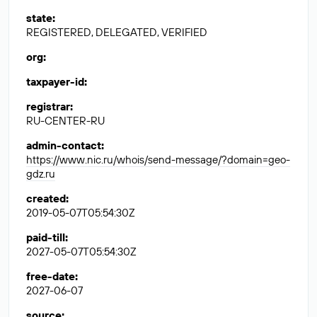
state
:
REGISTERED, DELEGATED, VERIFIED
org
:
taxpayer-id
:
registrar
:
RU-CENTER-RU
admin-contact
:
https://www.nic.ru/whois/send-message/?domain=geo-
gdz.ru
created
:
2019-05-07T05:54:30Z
paid-till
:
2027-05-07T05:54:30Z
free-date
:
2027-06-07
source
: