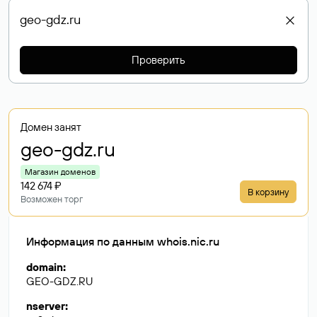
Проверить
Домен занят
geo-gdz
.ru
Магазин доменов
142 674 ₽
В корзину
Возможен торг
Информация по данным whois.nic.ru
domain
:
GEO-GDZ.RU
nserver
: