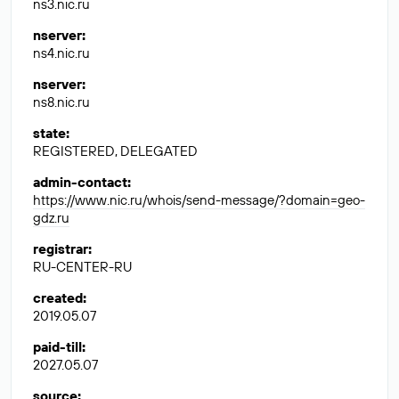
ns3.nic.ru
nserver
:
ns4.nic.ru
nserver
:
ns8.nic.ru
state
:
REGISTERED, DELEGATED
admin-contact
:
https://www.nic.ru/whois/send-message/?domain=geo-
gdz.ru
registrar
:
RU-CENTER-RU
created
:
2019.05.07
paid-till
:
2027.05.07
source
: